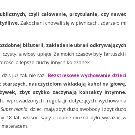
icznych, czyli całowanie, przytulanie, czy nawet
tydliwe.
Zakochani chowali się w piwnicach, zdarzało mi
 ozdobnej biżuterii, zakładanie ubrań odkrywających
 czysty, a włosy upięte. Za moich czasów były fartuszki i
zdrości o lepsze ciuchy innych koleżanek.
dziś już tak nie razi.
Bezstresowe wychowanie dzieci
 starszych, nauczycielom wkładają kubeł na głowę,
 używek, zbyt szybko zaczynają kontakty intymne.
h, wprowadzonych regulacji dotyczących wychowania
u
Super niania
, dzieci mają zbyt dużo swobody i zbyt dużo
śmy 18 lat, własne sądy i zdanie można było wyrażać w
d materacem.