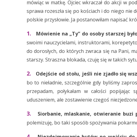
mówiąc w matkę. Ojciec wkraczał do akcji w pod
sprawa rozeszła się po kościach i do niego nie d
polskie przysłowie. Ja postanowiłam napisać kró
1.
Mówienie na „Ty” do osoby starszej było 
swoimi nauczycielami, instruktorami, korepetyto
do dorosłych, do których zwraca się na Pani, 
starszy. Straszna blokada, czuję się w takich sytu
2.
Odejście od stołu, jeśli nie zjadło się ws
bo to nieładnie, szczególnie gdy byliśmy zapro
przepadam, połykałam w całości popijając s
uduszeniem, ale zostawienie czegoś niezjedzone
3.
Siorbanie, mlaskanie, otwieranie buzi p
polemizuję, bo taki sposób spożywania pokarmó
4.
Niezdejmowanie butów po wejściu do