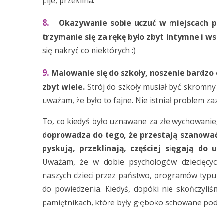
pije, przeklina.
8.
Okazywanie sobie uczuć w miejscach publ
trzymanie się za rękę było zbyt intymne i ws
się nakryć co niektórych :)
9.
Malowanie się do szkoły, noszenie bardzo
zbyt wiele.
Strój do szkoły musiał być skromny i
uważam, że było to fajne. Nie istniał problem za
To, co kiedyś było uznawane za złe wychowanie, 
doprowadza do tego, że przestają szanować
pyskują, przeklinają, częściej sięgają do
Uważam, że w dobie psychologów dziecięcyc
naszych dzieci przez państwo, programów typ
do powiedzenia. Kiedyś, dopóki nie skończyli
pamiętnikach, które były głęboko schowane po