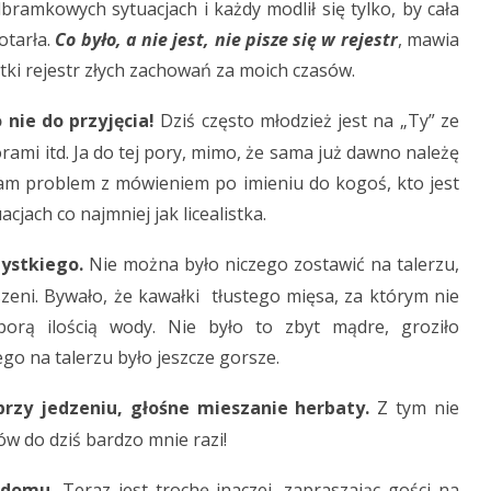
bramkowych sytuacjach i każdy modlił się tylko, by cała
otarła.
Co było, a nie jest, nie pisze się w rejestr
, mawia
tki rejestr złych zachowań za moich czasów.
nie do przyjęcia!
Dziś często młodzież jest na „Ty” ze
rami itd. Ja do tej pory, mimo, że sama już dawno należę
mam problem z mówieniem po imieniu do kogoś, kto jest
acjach co najmniej jak licealistka.
zystkiego.
Nie można było niczego zostawić na talerzu,
szeni. Bywało, że kawałki tłustego mięsa, za którym nie
porą ilością wody. Nie było to zbyt mądre, groziło
go na talerzu było jeszcze gorsze.
rzy jedzeniu, głośne mieszanie herbaty.
Z tym nie
w do dziś bardzo mnie razi!
 domu.
Teraz jest trochę inaczej, zapraszając gości na