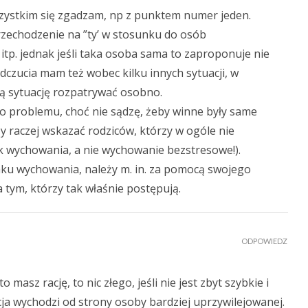
szystkim się zgadzam, np z punktem numer jeden.
rzechodzenie na ”ty’ w stosunku do osób
tp. jednak jeśli taka osoba sama to zaproponuje nie
dczucia mam też wobec kilku innych sytuacji, w
ą sytuację rozpatrywać osobno.
go problemu, choć nie sądzę, żeby winne były same
ży raczej wskazać rodziców, którzy w ogóle nie
k wychowania, a nie wychowanie bezstresowe!).
u wychowania, należy m. in. za pomocą swojego
a tym, którzy tak właśnie postępują.
ODPOWIEDZ
masz rację, to nic złego, jeśli nie jest zbyt szybkie i
a wychodzi od strony osoby bardziej uprzywilejowanej.