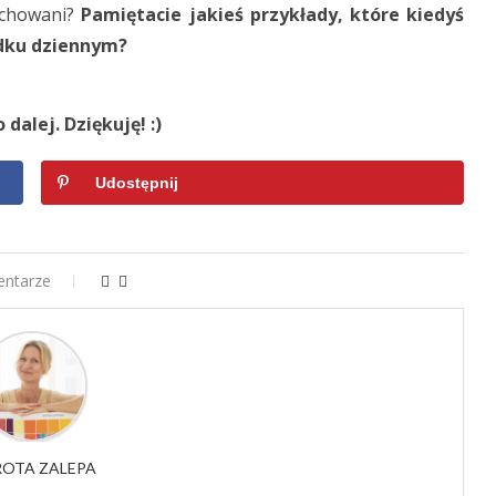
wychowani?
Pamiętacie jakieś przykłady, które kiedyś
ządku dziennym?
 dalej. Dziękuję! :)
Udostępnij
entarze
OTA ZALEPA