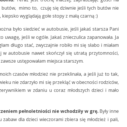
 butów, mimo to, czuję się dziwnie jeśli tych butów nie
kiepsko wyglądają gołe stopy z małą czarną :)
żna było siedzieć w autobusie, jeśli jakaś starsza Pani
to uwagę, jeśli w ogóle. Jakaś znieczulica zapanowała. Ja
am długo stać, zwyczajnie robiło mi się słabo i miałam
ój w autobusie nawet skończył się utratą przytomności,
o, zawsze ustępowałam miejsca starszym.
moich czasów młodzież nie przeklinała, a jeśli już to tak,
wieku nie zdarzyło mi się przekląć w obecności rodziców,
rzerywnikiem w zdaniu u coraz młodszych dzieci i mało
zeniem pełnoletniości nie wchodziły w grę.
Były inne
zabaw dla dzieci wieczorami zbiera się młodzież i pali,