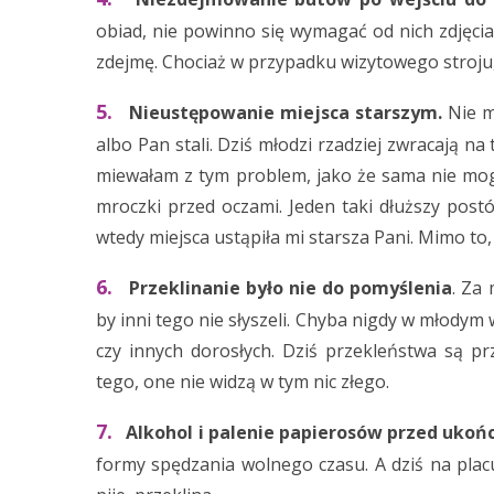
obiad, nie powinno się wymagać od nich zdjęcia
zdejmę. Chociaż w przypadku wizytowego stroju, 
5.
Nieustępowanie miejsca starszym.
Nie mo
albo Pan stali. Dziś młodzi rzadziej zwracają na 
miewałam z tym problem, jako że sama nie mogł
mroczki przed oczami. Jeden taki dłuższy post
wtedy miejsca ustąpiła mi starsza Pani. Mimo t
6.
Przeklinanie było nie do pomyślenia
. Za 
by inni tego nie słyszeli. Chyba nigdy w młodym 
czy innych dorosłych. Dziś przekleństwa są p
tego, one nie widzą w tym nic złego.
7.
Alkohol i palenie papierosów przed ukońc
formy spędzania wolnego czasu. A dziś na placu 