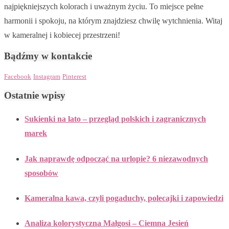
najpiękniejszych kolorach i uważnym życiu. To miejsce pełne
harmonii i spokoju, na którym znajdziesz chwilę wytchnienia. Witaj
w kameralnej i kobiecej przestrzeni!
Bądźmy w kontakcie
Facebook
Instagram
Pinterest
Ostatnie wpisy
Sukienki na lato – przegląd polskich i zagranicznych
marek
Jak naprawdę odpocząć na urlopie? 6 niezawodnych
sposobów
Kameralna kawa, czyli pogaduchy, polecajki i zapowiedzi
Analiza kolorystyczna Małgosi – Ciemna Jesień