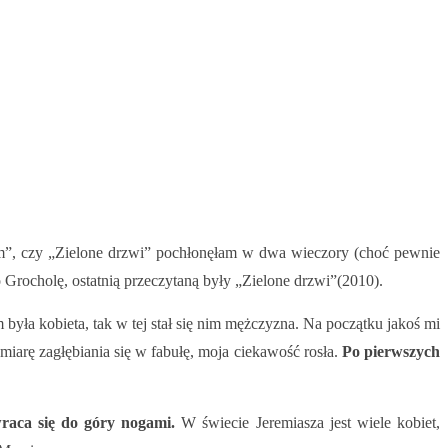
m”, czy „Zielone drzwi” pochłonęłam w dwa wieczory (choć pewnie
Grocholę, ostatnią przeczytaną były „Zielone drzwi”(2010).
yła kobieta, tak w tej stał się nim mężczyzna. Na początku jakoś mi
arę zagłębiania się w fabułę, moja ciekawość rosła.
Po pierwszych
wraca się do góry nogami.
W świecie Jeremiasza jest wiele kobiet,