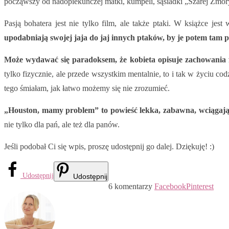
począwszy od nadopiekuńczej matki, kumpeli, sąsiadki „Szarej Zmory”
Pasją bohatera jest nie tylko film, ale także ptaki. W książce 
upodabniają swojej jaja do jaj innych ptaków, by je potem tam p
Może wydawać się paradoksem, że kobieta opisuje zachowania fac
tylko fizycznie, ale przede wszystkim mentalnie, to i tak w życiu 
tego śmiałam, jak łatwo możemy się nie zrozumieć.
„Houston, mamy problem” to powieść lekka, zabawna, wciągając
nie tylko dla pań, ale też dla panów.
Jeśli podobał Ci się wpis, proszę udostępnij go dalej. Dziękuję! :)
Udostępnij
Udostępnij
6 komentarzy
Facebook
Pinterest