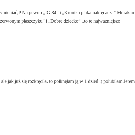
wymieniać;P Na pewno „IG 84” i „Kronika ptaka nakręcacza” Murakamie
czerwonym płaszczyku” i „Dobre dziecko” ..to te najwazniejsze
e jak już się rozkręciła, to połknęłam ją w 1 dzień :) polubiłam Jeremi