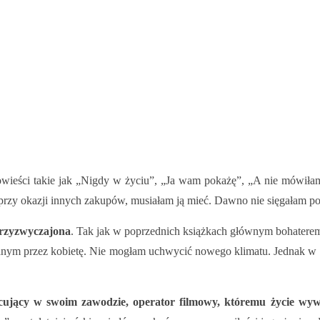
wieści takie jak „Nigdy w życiu”, „Ja wam pokażę”, „A nie mówiła
rzy okazji innych zakupów, musiałam ją mieć. Dawno nie sięgałam po 
przyzwyczajona
. Tak jak w poprzednich książkach głównym bohaterem b
anym przez kobietę. Nie mogłam uchwycić nowego klimatu. Jednak w mi
racujący w swoim zawodzie, operator filmowy, któremu życie wy