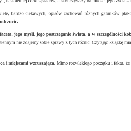
, nastoletniej córki sąsiadów, a skończywszy na miłości jego życia – 
jest wiele, bardzo ciekawych, opisów zachowań różnych gatunków pt
odrzucić.
eta, jego myśli, jego postrzeganie świata, a w szczególności kob
codziennym nie zdajemy sobie sprawy z tych różnic. Czytając książkę 
a i miejscami wzruszająca.
Mimo rozwlekłego początku i faktu, że 