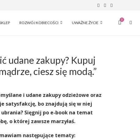
0
SKLEP
ROZWÓJ KOBIECOŚCI
UWAŻNE ŻYCIE
ić udane zakupy? Kupuj
mądrze, ciesz się modą.”
emyślane i udane zakupy odzieżowe oraz
e satysfakcję, bo znajdują się w niej
 ubrania? Sięgnij po e-book na temat
bę, o której zawsze marzyłaś.
omawiam następujące tematy: