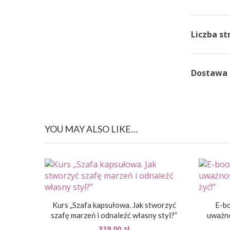
Liczba st
Dostawa
YOU MAY ALSO LIKE…
Kurs „Szafa kapsułowa. Jak stworzyć
E-bo
szafę marzeń i odnaleźć własny styl?”
uważno
319,00
zł