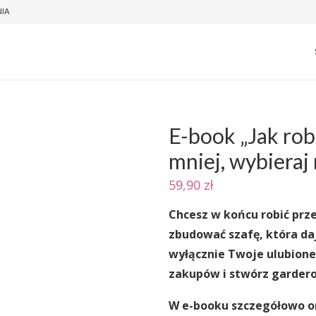
NIA
E-book „Jak rob
NEXT
mniej, wybieraj 
59,90
zł
Chcesz w końcu robić prz
zbudować szafę, która daj
wyłącznie Twoje ulubione
zakupów i stwórz gardero
W e-booku szczegółowo 