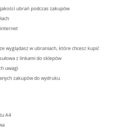
jakości ubrań podczas zakupów
łach
internet
rze wyglądasz w ubraniach, które chcesz kupić
sułowa z linkami do sklepów
ch uwagi
anych zakupów do wydruku
tu A4
wa