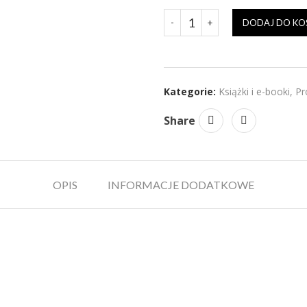
DODAJ DO KO
Kategorie:
Książki i e-booki
,
Pr
Share
OPIS
INFORMACJE DODATKOWE