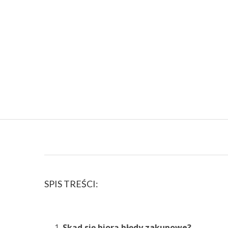
SPIS TREŚCI:
Skąd się biorą błędy zakupowe?