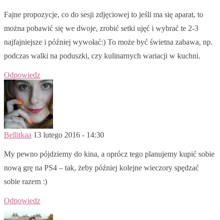
Fajne propozycje, co do sesji zdjęciowej to jeśli ma się aparat, to
można pobawić się we dwoje, zrobić setki ujęć i wybrać te 2-3
najfajniejsze i później wywołać:) To może być świetna zabawa, np.
podczas walki na poduszki, czy kulinarnych wariacji w kuchni.
Odpowiedz
Bellitkaa
13 lutego 2016 - 14:30
My pewno pójdziemy do kina, a oprócz tego planujemy kupić sobie
nową grę na PS4 – tak, żeby później kolejne wieczory spędzać
sobie razem :)
Odpowiedz