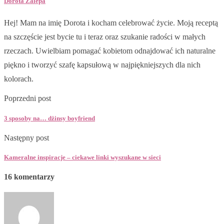
Dorota Zalepa
Hej! Mam na imię Dorota i kocham celebrować życie. Moją receptą
na szczęście jest bycie tu i teraz oraz szukanie radości w małych
rzeczach. Uwielbiam pomagać kobietom odnajdować ich naturalne
piękno i tworzyć szafę kapsułową w najpiękniejszych dla nich
kolorach.
Poprzedni post
3 sposoby na… dżinsy boyfriend
Następny post
Kameralne inspiracje – ciekawe linki wyszukane w sieci
16 komentarzy