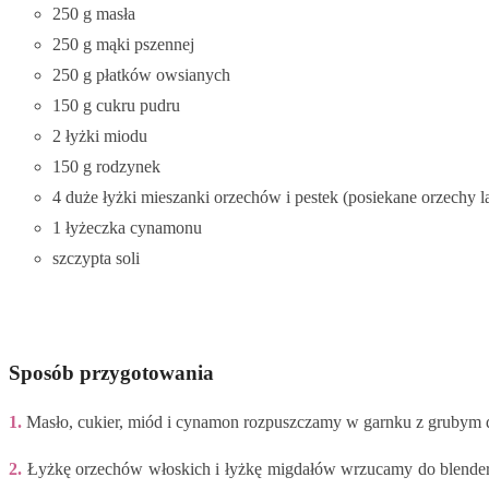
250 g masła
250 g mąki pszennej
250 g płatków owsianych
150 g cukru pudru
2 łyżki miodu
150 g rodzynek
4 duże łyżki mieszanki orzechów i pestek (posiekane orzechy l
1 łyżeczka cynamonu
szczypta soli
Sposób przygotowania
1.
Masło, cukier, miód i cynamon rozpuszczamy w garnku z grubym dne
2.
Łyżkę orzechów włoskich i łyżkę migdałów wrzucamy do blendera