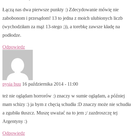
Łączą nas dwa pierwsze punkty :) Zdecydowanie mówię nie
zabobonom i przesądom! 13 to jedna z moich ulubionych liczb
(wychodziłam za mąż 13-stego ;)), a torebkę zawsze kładę na
podłodze.
Odpowiedz
pysia buu
16 października 2014 - 11:00
też nie oglądam horrorów :) znaczy w sumie oglądam, a później
mam schizy :) ja bym z chęcią schudła :D znaczy może nie schudła
a zgubiła tłuszcz. Muszę uważać na to jem ;/ zazdroszczę tej
Argentyny :)
Odpowiedz