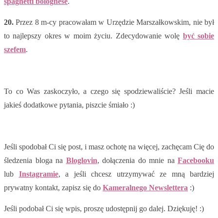
spaghetti bolognese
.
20.
Przez 8 m-cy pracowałam w Urzędzie Marszałkowskim, nie był
to najlepszy okres w moim życiu. Zdecydowanie wolę
być sobie
szefem
.
To co Was zaskoczyło, a czego się spodziewaliście? Jeśli macie
jakieś dodatkowe pytania, piszcie śmiało :)
Jeśli spodobał Ci się post, i masz ochotę na więcej, zachęcam Cię do
śledzenia bloga na
Bloglovin
, dołączenia do mnie na
Facebooku
lub
Instagramie
, a jeśli chcesz utrzymywać ze mną bardziej
prywatny kontakt, zapisz się do
Kameralnego Newslettera
:)
Jeśli podobał Ci się wpis, proszę udostępnij go dalej. Dziękuję! :)