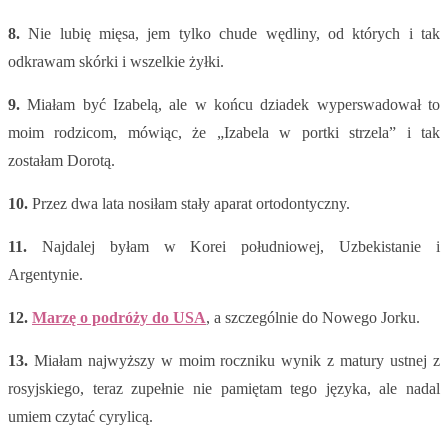
8.
Nie lubię mięsa, jem tylko chude wędliny, od których i tak
odkrawam skórki i wszelkie żyłki.
9.
Miałam być Izabelą, ale w końcu dziadek wyperswadował to
moim rodzicom, mówiąc, że „Izabela w portki strzela” i tak
zostałam Dorotą.
10.
Przez dwa lata nosiłam stały aparat ortodontyczny.
11.
Najdalej byłam w Korei południowej, Uzbekistanie i
Argentynie.
12.
Marzę o podróży do USA
, a szczególnie do Nowego Jorku.
13.
Miałam najwyższy w moim roczniku wynik z matury ustnej z
rosyjskiego, teraz zupełnie nie pamiętam tego języka, ale nadal
umiem czytać cyrylicą.