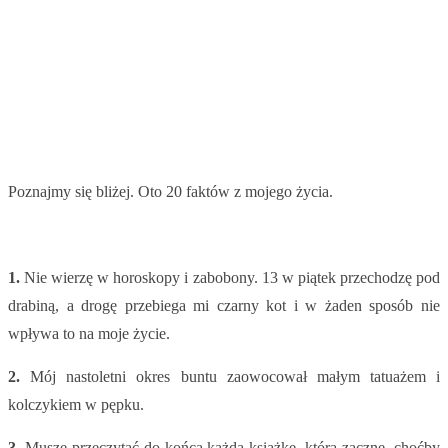
Poznajmy się bliżej. Oto 20 faktów z mojego życia.
1.
Nie wierzę w horoskopy i zabobony. 13 w piątek przechodzę pod
drabiną, a drogę przebiega mi czarny kot i w żaden sposób nie
wpływa to na moje życie.
2.
Mój nastoletni okres buntu zaowocował małym tatuażem i
kolczykiem w pępku.
3.
Muszę przeczytać do końca każdą książkę, którą zacznę, choćby