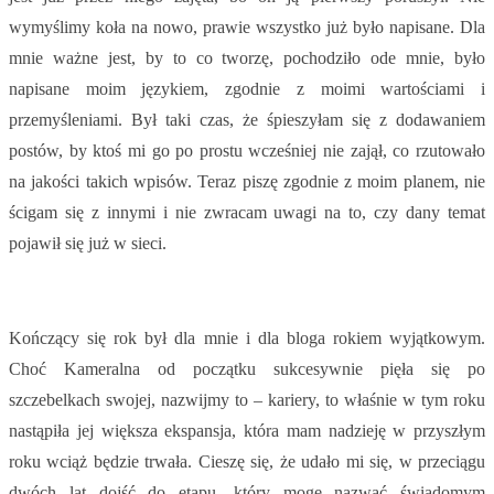
wymyślimy koła na nowo, prawie wszystko już było napisane. Dla
mnie ważne jest, by to co tworzę, pochodziło ode mnie, było
napisane moim językiem, zgodnie z moimi wartościami i
przemyśleniami. Był taki czas, że śpieszyłam się z dodawaniem
postów, by ktoś mi go po prostu wcześniej nie zajął, co rzutowało
na jakości takich wpisów. Teraz piszę zgodnie z moim planem, nie
ścigam się z innymi i nie zwracam uwagi na to, czy dany temat
pojawił się już w sieci.
Kończący się rok był dla mnie i dla bloga rokiem wyjątkowym.
Choć Kameralna od początku sukcesywnie pięła się po
szczebelkach swojej, nazwijmy to – kariery, to właśnie w tym roku
nastąpiła jej większa ekspansja, która mam nadzieję w przyszłym
roku wciąż będzie trwała. Cieszę się, że udało mi się, w przeciągu
dwóch lat dojść do etapu, który mogę nazwać świadomym