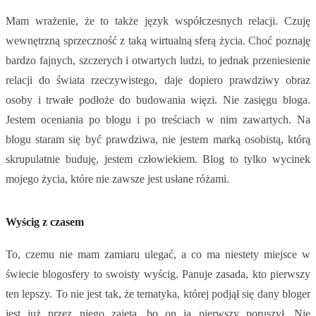
Mam wrażenie, że to także język współczesnych relacji. Czuję
wewnętrzną sprzeczność z taką wirtualną sferą życia. Choć poznaję
bardzo fajnych, szczerych i otwartych ludzi, to jednak przeniesienie
relacji do świata rzeczywistego, daje dopiero prawdziwy obraz
osoby i trwałe podłoże do budowania więzi. Nie zasięgu bloga.
Jestem oceniania po blogu i po treściach w nim zawartych. Na
blogu staram się być prawdziwa, nie jestem marką osobistą, którą
skrupulatnie buduję, jestem człowiekiem. Blog to tylko wycinek
mojego życia, które nie zawsze jest usłane różami.
Wyścig z czasem
To, czemu nie mam zamiaru ulegać, a co ma niestety miejsce w
świecie blogosfery to swoisty wyścig. Panuje zasada, kto pierwszy
ten lepszy. To nie jest tak, że tematyka, której podjął się dany bloger
jest już przez niego zajęta, bo on ją pierwszy poruszył. Nie