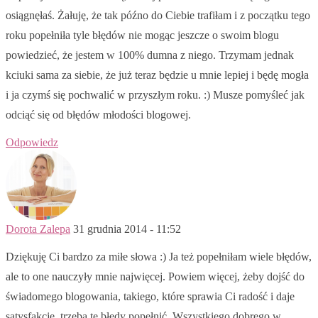
osiągnęłaś. Żałuję, że tak późno do Ciebie trafiłam i z początku tego
roku popełniła tyle błędów nie mogąc jeszcze o swoim blogu
powiedzieć, że jestem w 100% dumna z niego. Trzymam jednak
kciuki sama za siebie, że już teraz będzie u mnie lepiej i będę mogła
i ja czymś się pochwalić w przyszłym roku. :) Musze pomyśleć jak
odciąć się od błędów młodości blogowej.
Odpowiedz
Dorota Zalepa
31 grudnia 2014 - 11:52
Dziękuję Ci bardzo za miłe słowa :) Ja też popełniłam wiele błędów,
ale to one nauczyły mnie najwięcej. Powiem więcej, żeby dojść do
świadomego blogowania, takiego, które sprawia Ci radość i daje
satysfakcję, trzeba te błędy popełnić. Wszystkiego dobrego w