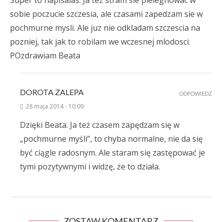
Super to napisalas. Ja tez stram sie pielegnowac w
sobie poczucie szczesia, ale czasami zapedzam sie w
pochmurne mysli. Ale juz nie odkladam szczescia na
pozniej, tak jak to robilam we wczesnej mlodosci.
POzdrawiam Beata
DOROTA ZALEPA
ODPOWIEDZ
28 maja 2014 - 10:09
Dzięki Beata. Ja też czasem zapędzam się w
„pochmurne myśli”, to chyba normalne, nie da się
być ciągle radosnym. Ale staram się zastępować je
tymi pozytywnymi i widzę, że to działa.
ZOSTAW KOMENTARZ