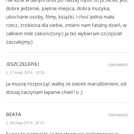
nie idzie w danym dniu po naszej myśli, to przecież jest
dobre jedzenie, piękne miejsca, dobra muzyka,
ukochane osoby, filmy, książki, i choć jedna mała
rzecz, zrobiona dla siebie, zmieni nam fatalny dzień, w
całkiem mile zakończony;) ja też wybieram szczęście!
zaszalejmy;)
JESZCZELEPIEJ
ODPOWIEDZ
27 maja 2014 - 12:25
Ja muszę rozpocząć walkę ze swoim marudzeniem, od
dzisiaj zaczynam łapanie chwil ! o ;)
BEATA
ODPOWIEDZ
28 maja 2014 - 01:31