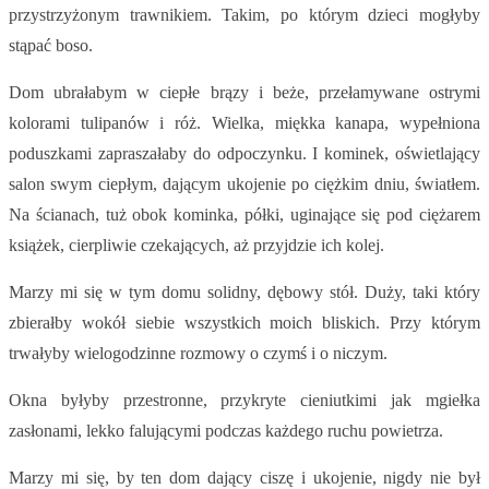
przystrzyżonym trawnikiem. Takim, po którym dzieci mogłyby
stąpać boso.
Dom ubrałabym w ciepłe brązy i beże, przełamywane ostrymi
kolorami tulipanów i róż. Wielka, miękka kanapa, wypełniona
poduszkami zapraszałaby do odpoczynku. I kominek, oświetlający
salon swym ciepłym, dającym ukojenie po ciężkim dniu, światłem.
Na ścianach, tuż obok kominka, półki, uginające się pod ciężarem
książek, cierpliwie czekających, aż przyjdzie ich kolej.
Marzy mi się w tym domu solidny, dębowy stół. Duży, taki który
zbierałby wokół siebie wszystkich moich bliskich. Przy którym
trwałyby wielogodzinne rozmowy o czymś i o niczym.
Okna byłyby przestronne, przykryte cieniutkimi jak mgiełka
zasłonami, lekko falującymi podczas każdego ruchu powietrza.
Marzy mi się, by ten dom dający ciszę i ukojenie, nigdy nie był