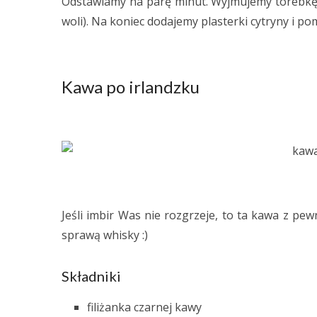
Odstawiamy na parę minut. Wyjmujemy torebkę z
woli). Na koniec dodajemy plasterki cytryny i po
Kawa po irlandzku
Jeśli imbir Was nie rozgrzeje, to ta kawa z pewn
sprawą whisky :)
Składniki
filiżanka czarnej kawy