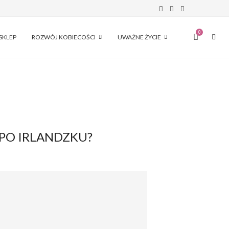
0
SKLEP
ROZWÓJ KOBIECOŚCI
UWAŻNE ŻYCIE
 PO IRLANDZKU?