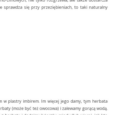
no-zimowych, nie tylko rozgrzewa, ale także dostarcza
e sprawdza się przy przeziębieniach, to taki naturalny
 w plastry imbirem. Im więcej jego damy, tym herbata
erbaty (może być też owocowa) i zalewamy gorącą wodą.