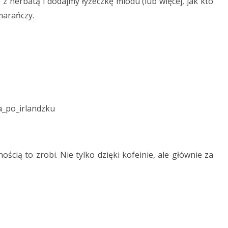
 herbatą i dodajmy łyżeczkę miodu (lub więcej, jak kto
marańczy.
ością to zrobi. Nie tylko dzięki kofeinie, ale głównie za