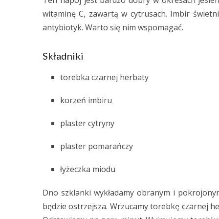
Ten napój jest bardzo dobry w okresach jesien
witaminę C, zawartą w cytrusach. Imbir świetni
antybiotyk. Warto się nim wspomagać.
Składniki
torebka czarnej herbaty
korzeń imbiru
plaster cytryny
plaster pomarańczy
łyżeczka miodu
Dno szklanki wykładamy obranym i pokrojonym
będzie ostrzejsza. Wrzucamy torebkę czarnej h