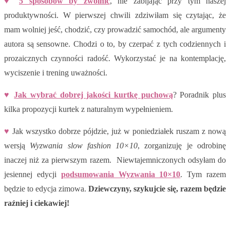
♥
5 sposobów by zwolnić
, nie zabijając przy tym naszej
produktywności. W pierwszej chwili zdziwiłam się czytając, że
mam wolniej jeść, chodzić, czy prowadzić samochód, ale argumenty
autora są sensowne. Chodzi o to, by czerpać z tych codziennych i
prozaicznych czynności radość. Wykorzystać je na kontemplację,
wyciszenie i trening uważności.
♥
Jak wybrać dobrej jakości kurtkę puchową
? Poradnik plus
kilka propozycji kurtek z naturalnym wypełnieniem.
♥
Jak wszystko dobrze pójdzie, już w poniedziałek ruszam z nową
wersją
Wyzwania slow fashion 10×10
, zorganizuję je odrobinę
inaczej niż za pierwszym razem. Niewtajemniczonych odsyłam do
jesiennej edycji
podsumowania Wyzwania 10×10
. Tym razem
będzie to edycja zimowa.
Dziewczyny, szykujcie się, razem będzie
raźniej i ciekawiej!