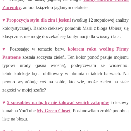
Zaremby
, autora książek o jaglanym detoksie.
♥
Propozycja stylu dla zim i jesieni
(według 12 stopniowej analizy
kolorystycznej). Bardzo ciekawy poradnik Marii z bloga Ubieraj się
klasycznie, nie mogę doczekać się kontynuacji dla wiosny i lata.
♥
Pozostając w temacie barw,
kolorem roku według Firmy
Panteone
została soczysta zieleń. Ten kolor ponoć pasuje mojemu
typowi urody (jasna wiosna), podejrzewam że wiosenno-
letnie kolekcje będą obfitowały w ubrania o takich barwach. Na
pewno wypróbuję coś na sobie, kto wie, może zieleń na stałe
zagości w mojej szafie?
♥
5 sposobów na to, by nie żałować swoich zakupów
i ciekawy
kanał na YouTube
My Green Closet
. Postanowiłam zrobić podobną
listę na blogu.