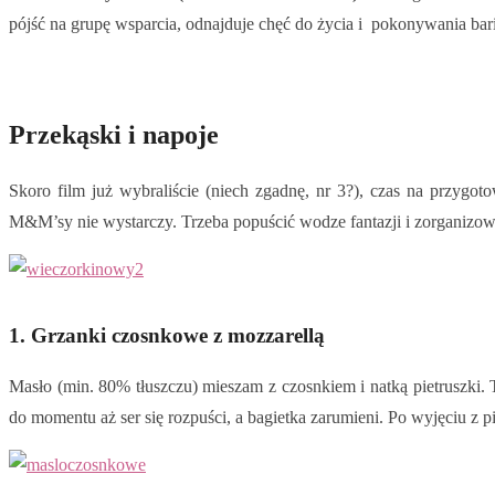
pójść na grupę wsparcia, odnajduje chęć do życia i pokonywania barie
Przekąski i napoje
Skoro film już wybraliście (niech zgadnę, nr 3?), czas na przyg
M&M’sy nie wystarczy. Trzeba popuścić wodze fantazji i zorganizow
1. Grzanki czosnkowe z mozzarellą
Masło (min. 80% tłuszczu) mieszam z czosnkiem i natką pietruszki
do momentu aż ser się rozpuści, a bagietka zarumieni. Po wyjęciu z p