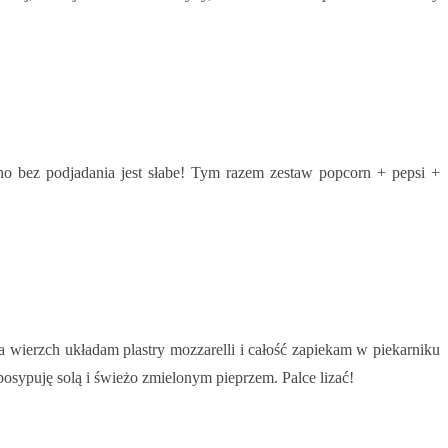
no bez podjadania jest słabe! Tym razem zestaw popcorn + pepsi +
wierzch układam plastry mozzarelli i całość zapiekam w piekarniku
 posypuję solą i świeżo zmielonym pieprzem. Palce lizać!