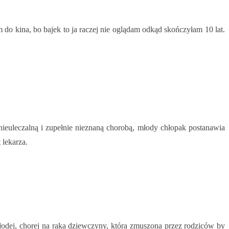
m do kina, bo bajek to ja raczej nie oglądam odkąd skończyłam 10 lat.
ieuleczalną i zupełnie nieznaną chorobą, młody chłopak postanawia
 lekarza.
młodej, chorej na raka dziewczyny, która zmuszona przez rodziców by