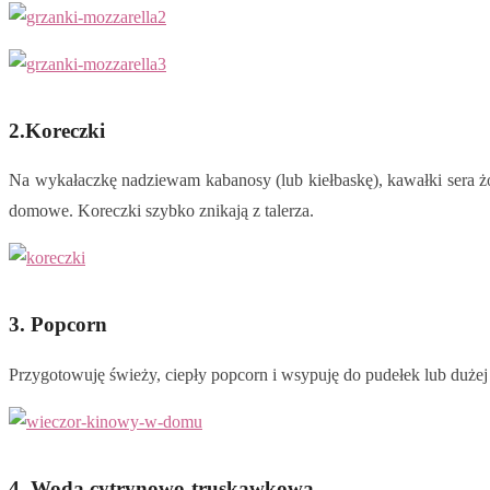
2.Koreczki
Na wykałaczkę nadziewam kabanosy (lub kiełbaskę), kawałki sera żół
domowe. Koreczki szybko znikają z talerza.
3. Popcorn
Przygotowuję świeży, ciepły popcorn i wsypuję do pudełek lub dużej
4. Woda cytrynowo-truskawkowa