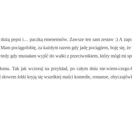
dużą pepsi i… paczką emenemsów. Zawsze ten sam zestaw :) A zapom
Mam pociągofobię, za każdym razem gdy jadę pociągiem, boję się, że prz
wtedy gdy musiałam wyjść do walki z przeciwnikiem, który mógł mi sp
 domu. Tak jak wczoraj na przykład, po całym dniu nie-wiem-czego-b
od słowem
lekki
kryją się wszelkiej maści komedie, romanse, obyczajówki