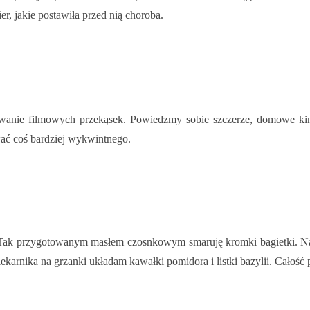
r, jakie postawiła przed nią choroba.
otowanie filmowych przekąsek. Powiedzmy sobie szczerze, domowe ki
ać coś bardziej wykwintnego.
. Tak przygotowanym masłem czosnkowym smaruję kromki bagietki. Na 
iekarnika na grzanki układam kawałki pomidora i listki bazylii. Całość