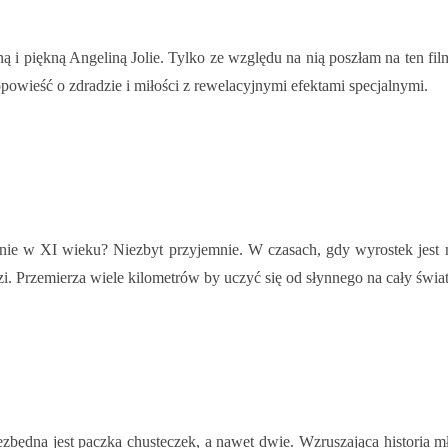
ną i piękną Angeliną Jolie. Tylko ze względu na nią poszłam na ten fil
 opowieść o zdradzie i miłości z rewelacyjnymi efektami specjalnymi.
nie w XI wieku? Niezbyt przyjemnie. W czasach, gdy wyrostek jest n
i. Przemierza wiele kilometrów by uczyć się od słynnego na cały świat
ezbędna jest paczka chusteczek, a nawet dwie. Wzruszająca historia 