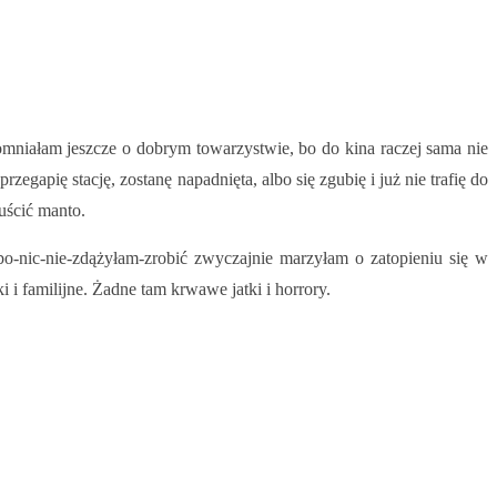
niałam jeszcze o dobrym towarzystwie, bo do kina raczej sama nie
egapię stację, zostanę napadnięta, albo się zgubię i już nie trafię do
uścić manto.
o-nic-nie-zdążyłam-zrobić zwyczajnie marzyłam o zatopieniu się w
 i familijne. Żadne tam krwawe jatki i horrory.