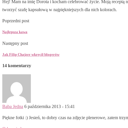
Hej! Mam na imię Dorota i kocham celebrować życie. Moją receptą na
tworzyć szafę kapsułową w najpiękniejszych dla nich kolorach.
Poprzedni post
Najlepsza kawa
Następny post
Jak Filip Chajzer wkręcił blogerów
14 komentarzy
Baba Jedna
6 października 2013 - 15:41
Piękne fotki :) Jesień, to dobry czas na zdjęcie plenerowe, zatem trz