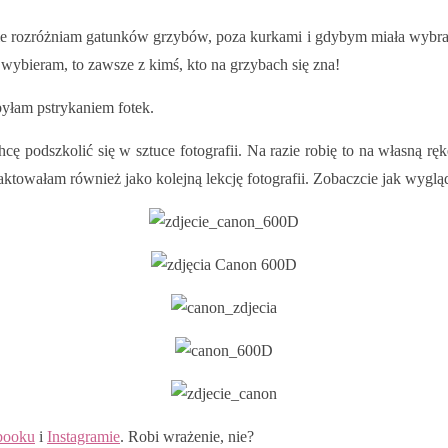
, nie rozróżniam gatunków grzybów, poza kurkami i gdybym miała wybra
ię wybieram, to zawsze z kimś, kto na grzybach się zna!
 byłam pstrykaniem fotek.
hcę podszkolić się w sztuce fotografii. Na razie robię to na własną rę
raktowałam również jako kolejną lekcję fotografii. Zobaczcie jak wyg
booku
i
Instagramie
. Robi wrażenie, nie?