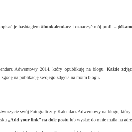
 opisać je hashtagiem
#fotokalendarz
i oznaczyć mój profil
–
@kame
alendarz Adwentowy 2014, który opublikuję na blogu.
Każde zdjęc
z zgodę na publikację swojego zdjęcia na moim blogu.
i stworzycie swój Fotograficzny Kalendarz Adwentowy na blogu, któr
isku
„Add your link” na dole postu
lub wysłać do mnie maila na adr