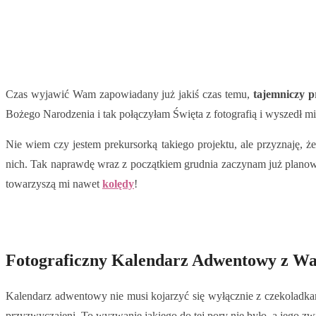
Czas wyjawić Wam zapowiadany już jakiś czas temu,
tajemniczy p
Bożego Narodzenia i tak połączyłam Święta z fotografią i wyszedł 
Nie wiem czy jestem prekursorką takiego projektu, ale przyznaję, 
nich. Tak naprawdę wraz z początkiem grudnia zaczynam już planować
towarzyszą mi nawet
kolędy
!
Fotograficzny Kalendarz Adwentowy z Wa
Kalendarz adwentowy nie musi kojarzyć się wyłącznie z czekoladk
przyzwyczajeni. To wyzwanie jakiego do tej pory nie było, a jego 