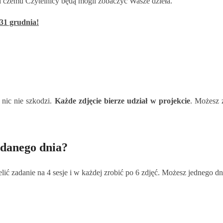
ki czemu Czytelnicy będą mogli zobaczyć Wasze dzieła.
31 grudnia!
o nic nie szkodzi.
Każde zdjęcie bierze udział w projekcie
. Możesz 
 danego dnia?
elić zadanie na 4 sesje i w każdej zrobić po 6 zdjęć. Możesz jednego d