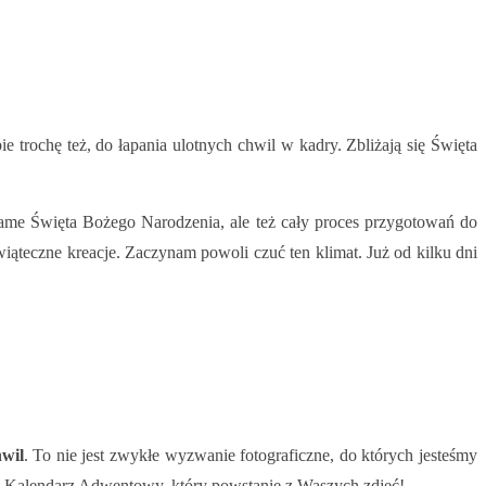
ie trochę też, do łapania ulotnych chwil w kadry. Zbliżają się Święta
 same Święta Bożego Narodzenia, ale też cały proces przygotowań do
iąteczne kreacje. Zaczynam powoli czuć ten klimat. Już od kilku dni
wil
. To nie jest zwykłe wyzwanie fotograficzne, do których jesteśmy
ny Kalendarz Adwentowy, który powstanie z Waszych zdjęć!