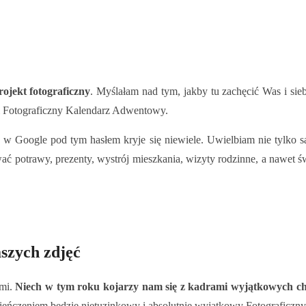
rojekt fotograficzny
. Myślałam nad tym, jakby tu zachęcić Was i sieb
mi Fotograficzny Kalendarz Adwentowy.
że w Google pod tym hasłem kryje się niewiele. Uwielbiam nie tylko
 potrawy, prezenty, wystrój mieszkania, wizyty rodzinne, a nawet św
szych zdjęć
ami.
Niech w tym roku kojarzy nam się z kadrami wyjątkowych ch
zwieńczeniem będzie nietuzinkowy i absolutnie wyjątkowy Fotograficz