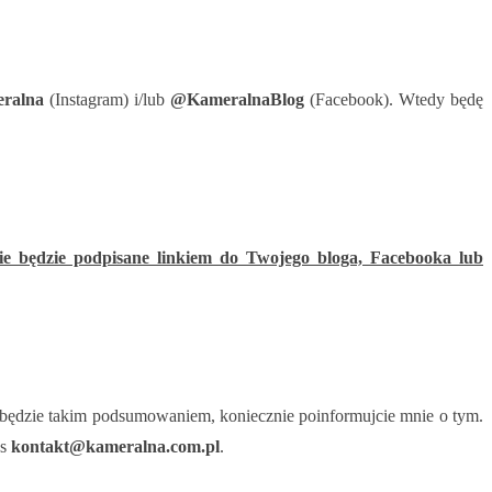
ralna
(Instagram) i/lub
@KameralnaBlog
(Facebook). Wtedy będę
ie będzie podpisane linkiem do Twojego bloga, Facebooka lub
y będzie takim podsumowaniem, koniecznie poinformujcie mnie o tym.
es
kontakt@kameralna.com.pl
.