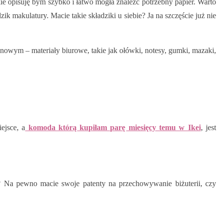
 opisuję bym szybko i łatwo mogła znaleźć potrzebny papier. Warto
zik makulatury. Macie takie składziki u siebie? Ja na szczęście już nie
owym – materiały biurowe, takie jak ołówki, notesy, gumki, mazaki,
ejsce, a
komoda którą kupiłam parę miesięcy temu w Ikei
, jest
? Na pewno macie swoje patenty na przechowywanie biżuterii, czy