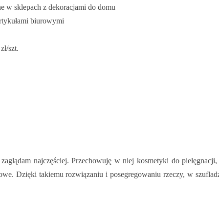
pne w sklepach z dekoracjami do domu
artykułami biurowymi
ł/szt.
zaglądam najczęściej. Przechowuję w niej kosmetyki do pielęgnacji, k
nowe. Dzięki takiemu rozwiązaniu i posegregowaniu rzeczy, w szufladz