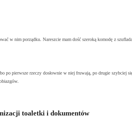
lnować w nim porządku. Nareszcie mam dość szeroką komodę z szufladam
 po pierwsze rzeczy dosłownie w niej fruwają, po drugie szybciej się n
robiazgów.
nizacji toaletki i dokumentów