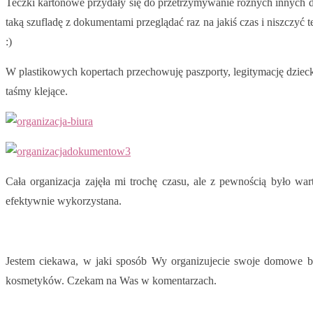
Teczki kartonowe przydały się do przetrzymywanie różnych innych 
taką szufladę z dokumentami przeglądać raz na jakiś czas i niszczyć te
:)
W plastikowych kopertach przechowuję paszporty, legitymację dziec
taśmy klejące.
Cała organizacja zajęła mi trochę czasu, ale z pewnością było w
efektywnie wykorzystana.
Jestem ciekawa, w jaki sposób Wy organizujecie swoje domowe bi
kosmetyków. Czekam na Was w komentarzach.