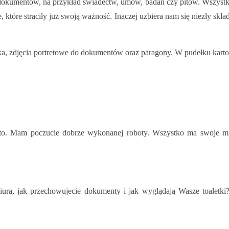
dokumentów, na przykład świadectw, umów, badań czy pitów. Wszystkie
, które straciły już swoją ważność. Inaczej uzbiera nam się niezły skład
ka, zdjęcia portretowe do dokumentów oraz paragony. W pudełku karton
arto. Mam poczucie dobrze wykonanej roboty. Wszystko ma swoje mi
ura, jak przechowujecie dokumenty i jak wyglądają Wasze toaletki