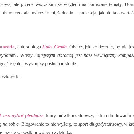
uszowa, ale przede wszystkim ze względu na poruszane tematy. Dom
 dziwnego, ale uwierzcie mi, żadna inna prelekcja, jak nie ta o warto
Konrada
, autora bloga
Halo Ziemia
. Obejrzyjcie koniecznie, bo nie j
i wyborami. Wtedy
najlepszym doradcą jest nasz wewnętrzny kompas
ąć głębiej, wystarczy posłuchać siebie.
ruczkowski
k oszczędzać pieniądze
, który mówił przede wszystkim o budowaniu z
ę na sobie
. Blogowanie to nie wyścig, to
sport długodystansowy, w któr
le przede wszystkim wobec czytelnika.