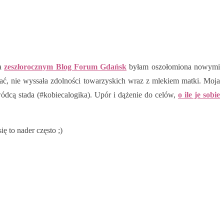
Na
zeszłorocznym Blog Forum Gdańsk
byłam oszołomiona nowymi
ucać, nie wyssała zdolności towarzyskich wraz z mlekiem matki. Moja
wódcą stada (#kobiecalogika). Upór i dążenie do celów,
o ile je sobie
ę to nader często ;)