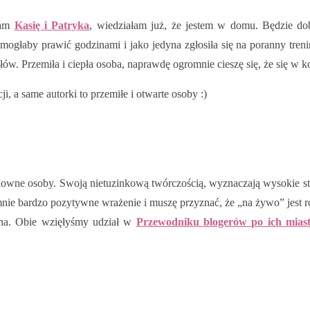
łam
Kasię i Patryka
, wiedziałam już, że jestem w domu. Będzie dob
 mogłaby prawić godzinami i jako jedyna zgłosiła się na poranny tren
słów. Przemiła i ciepła osoba, naprawdę ogromnie cieszę się, że się w
cji, a same autorki to przemiłe i otwarte osoby :)
wne osoby. Swoją nietuzinkową twórczością, wyznaczają wysokie st
nie bardzo pozytywne wrażenie i muszę przyznać, że „na żywo” jest 
wna. Obie wzięłyśmy udział w
Przewodniku blogerów po ich mias