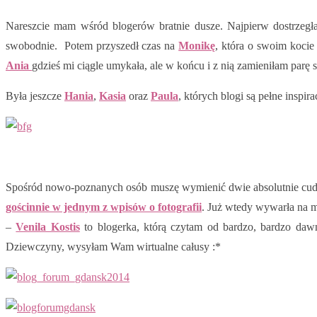
Nareszcie mam wśród blogerów bratnie dusze. Najpierw dostrzeg
swobodnie. Potem przyszedł czas na
Monikę
, która o swoim kocie
Ania
gdzieś mi ciągle umykała, ale w końcu i z nią zamieniłam parę 
Była jeszcze
Hania
,
Kasia
oraz
Paula
, których blogi są pełne inspira
Spośród nowo-poznanych osób muszę wymienić dwie absolutnie cudo
gościnnie w jednym z wpisów o fotografii
. Już wtedy wywarła na m
–
Venila Kostis
to blogerka, którą czytam od bardzo, bardzo da
Dziewczyny, wysyłam Wam wirtualne całusy :*