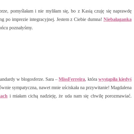
rze, pomyślałam i nie myliłam się, bo z Kasią czuję się naprawdę
ing po imprezie integracyjnej. Jestem z Ciebie dumna!
Niebałaganka
 końcu poznałyśmy.
andardy w blogosferze. Sara –
MissFerreira
, która
wystąpiła kiedyś
równie sympatyczna, nawet mnie uściskała na przywitanie! Magdalena
tach
i miałam cichą nadzieję, że uda nam się chwilę porozmawiać.