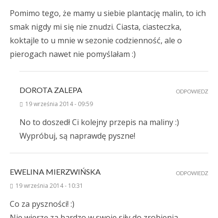
Pomimo tego, że mamy u siebie plantację malin, to ich
smak nigdy mi się nie znudzi. Ciasta, ciasteczka,
koktajle to u mnie w sezonie codzienność, ale o
pierogach nawet nie pomyślałam :)
DOROTA ZALEPA
ODPOWIEDZ
19 września 2014 - 09:59
No to doszedł Ci kolejny przepis na maliny :)
Wypróbuj, są naprawdę pyszne!
EWELINA MIERZWIŃSKA
ODPOWIEDZ
19 września 2014 - 10:31
Co za pyszności! :)
Nie wierzę za bardzo w swoje siły do zrobienia