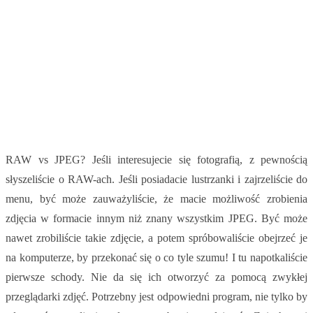
RAW vs JPEG? Jeśli interesujecie się fotografią, z pewnością
słyszeliście o RAW-ach. Jeśli posiadacie lustrzanki i zajrzeliście do
menu, być może zauważyliście, że macie możliwość zrobienia
zdjęcia w formacie innym niż znany wszystkim JPEG. Być może
nawet zrobiliście takie zdjęcie, a potem spróbowaliście obejrzeć je
na komputerze, by przekonać się o co tyle szumu! I tu napotkaliście
pierwsze schody. Nie da się ich otworzyć za pomocą zwykłej
przeglądarki zdjęć. Potrzebny jest odpowiedni program, nie tylko by