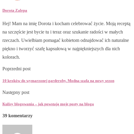
Dorota Zalepa
Hej! Mam na imię Dorota i kocham celebrować życie. Moją receptą
na szczęście jest bycie tu i teraz oraz szukanie radości w małych
rzeczach. Uwielbiam pomagać kobietom odnajdować ich naturalne
piękno i tworzyć szafę kapsułową w najpiękniejszych dla nich
kolorach.
Poprzedni post
10 kroków do wymarzonej garderoby. Modna szafa na nowy sezon
Następny post
Kulisy blogowania – jak powstają moje posty na bloga
39 komentarzy