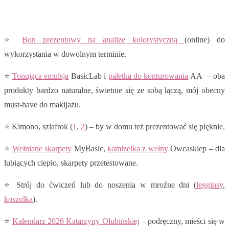
⭐
Bon prezentowy na analizę kolorystyczną
(online) do
wykorzystania w dowolnym terminie.
⭐
Tonująca emulsja
BasicLab i
paletka do konturowania
AA – oba
produkty bardzo naturalne, świetnie się ze sobą łączą, mój obecny
must-have do makijażu.
⭐ Kimono, szlafrok (
1
,
2
) – by w domu też prezentować się pięknie.
⭐
Wełniane skarpety
MyBasic,
kamizelka z wełny
Owcasklep – dla
lubiących ciepło, skarpety przetestowane.
⭐ Strój do ćwiczeń lub do noszenia w mroźne dni (
legginsy
,
koszulka
).
⭐
Kalendarz 2026 Katarzyny Olubińskiej
– podręczny, mieści się w