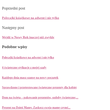
Poprzedni post
Polecajki książkowe na adwent i nie tylko
Następny post
Wejdź w Nowy Rok inaczej niż zwykle
Podobne wpisy
Polecajki książkowe na adwent i nie tylko
4 świąteczne stylizacje z mojej szafy
Każdego dnia masz szansę na nowy początek
Sprawdzone i przetestowane świąteczne prezenty dla kobiet
Dom na święta – pakowanie prezentów, ozdoby świąteczne,...
Prezent na Dzień Mamy. Zaskocz swoją mamę czymś...