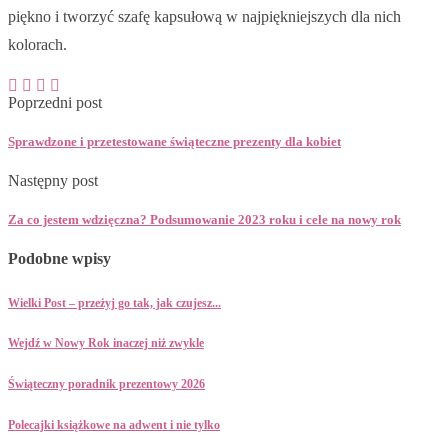
piękno i tworzyć szafę kapsułową w najpiękniejszych dla nich
kolorach.
Poprzedni post
Sprawdzone i przetestowane świąteczne prezenty dla kobiet
Następny post
Za co jestem wdzięczna? Podsumowanie 2023 roku i cele na nowy rok
Podobne wpisy
Wielki Post – przeżyj go tak, jak czujesz...
Wejdź w Nowy Rok inaczej niż zwykle
Świąteczny poradnik prezentowy 2026
Polecajki książkowe na adwent i nie tylko