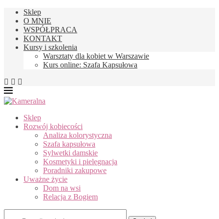
Sklep
O MNIE
WSPÓŁPRACA
KONTAKT
Kursy i szkolenia
Warsztaty dla kobiet w Warszawie
Kurs online: Szafa Kapsułowa
Sklep
Rozwój kobiecości
Analiza kolorystyczna
Szafa kapsułowa
Sylwetki damskie
Kosmetyki i pielęgnacja
Poradniki zakupowe
Uważne życie
Dom na wsi
Relacja z Bogiem