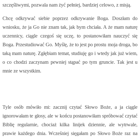
szczęśliwymi, pozwala nam żyć pełniej, bardziej celowo, z misją.
Chcę odkrywać siebie poprzez odkrywanie Boga. Doszłam do
wniosku, że ja Go nie znam tak, jak bym chciała. A że mam naturę
uczennicy, ciągle czegoś się uczę, to postanowiłam nauczyć się
Boga. Przestudiować Go. Myślę, że to jest po prostu moja droga, bo
taką mam naturę. Zgłębiam temat, studiuję go i wtedy jak już wiem,
o co chodzi zaczynam pewniej stąpać po tym gruncie. Tak jest u
mnie ze wszystkim.
Tyle osób mówiło mi: zacznij czytać Słowo Boże, a ja ciągle
ignorowałam te głosy, ale w końcu postanowiłam spróbować czytać
Biblię regularnie, chociaż kilka linijek dziennie, ale wytrwale,
prawie każdego dnia. Wcześniej sięgałam po Słowo Boże raz na