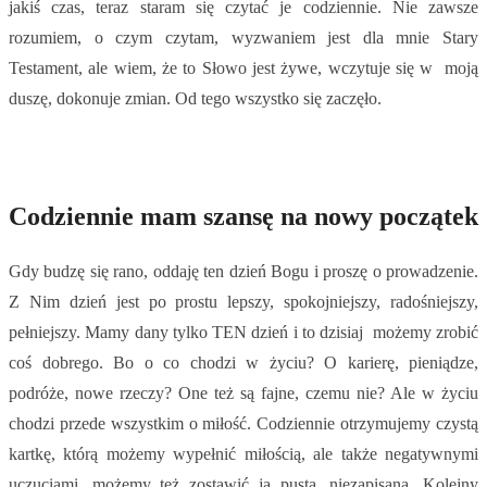
jakiś czas, teraz staram się czytać je codziennie. Nie zawsze
rozumiem, o czym czytam, wyzwaniem jest dla mnie Stary
Testament, ale wiem, że to Słowo jest żywe, wczytuje się w moją
duszę, dokonuje zmian. Od tego wszystko się zaczęło.
Codziennie mam szansę na nowy początek
Gdy budzę się rano, oddaję ten dzień Bogu i proszę o prowadzenie.
Z Nim dzień jest po prostu lepszy, spokojniejszy, radośniejszy,
pełniejszy. Mamy dany tylko TEN dzień i to dzisiaj możemy zrobić
coś dobrego. Bo o co chodzi w życiu? O karierę, pieniądze,
podróże, nowe rzeczy? One też są fajne, czemu nie? Ale w życiu
chodzi przede wszystkim o miłość. Codziennie otrzymujemy czystą
kartkę, którą możemy wypełnić miłością, ale także negatywnymi
uczuciami, możemy też zostawić ją pustą, niezapisaną. Kolejny