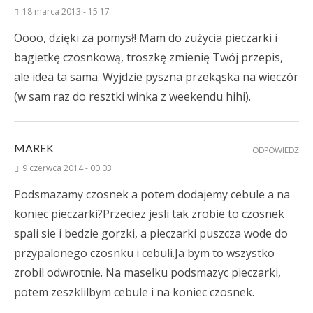
18 marca 2013 - 15:17
Oooo, dzięki za pomysł! Mam do zużycia pieczarki i
bagietkę czosnkową, troszkę zmienię Twój przepis,
ale idea ta sama. Wyjdzie pyszna przekąska na wieczór
(w sam raz do resztki winka z weekendu hihi).
MAREK
ODPOWIEDZ
9 czerwca 2014 - 00:03
Podsmazamy czosnek a potem dodajemy cebule a na
koniec pieczarki?Przeciez jesli tak zrobie to czosnek
spali sie i bedzie gorzki, a pieczarki puszcza wode do
przypalonego czosnku i cebuli.Ja bym to wszystko
zrobil odwrotnie. Na maselku podsmazyc pieczarki,
potem zeszklilbym cebule i na koniec czosnek.