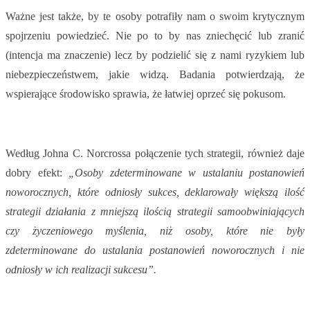
Ważne jest także, by te osoby potrafiły nam o swoim krytycznym
spojrzeniu powiedzieć. Nie po to by nas zniechęcić lub zranić
(intencja ma znaczenie) lecz by podzielić się z nami ryzykiem lub
niebezpieczeństwem, jakie widzą. Badania potwierdzają, że
wspierające środowisko sprawia, że łatwiej oprzeć się pokusom.
Według Johna C. Norcrossa połączenie tych strategii, również daje
dobry efekt:
„Osoby zdeterminowane w ustalaniu postanowień
noworocznych, kt
ó
re odniosły sukces, deklarował
y wi
ększą ilość
strategii działania z mniejszą ilością strategii samoobwiniających
czy życzeniowego myślenia, niż osoby, kt
ó
re nie były
zdeterminowane do ustalania postanowień noworocznych i nie
odniosły w ich realizacji sukcesu”.