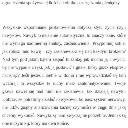
ograniczenia spożywanej ilości alkoholu, oszczędzania pieniędzy.
Wszystkie wspomniane postanowienia dotyczą stylu życia czyli
nawyków. Nawyk to działanie automatyczne, to znaczy takie, które
nie wymaga nadmiernej analizy, zastanowienia. Przypomnij sobie,
jak robisz rano kawę – czy zastanawiasz się nad każdym krokiem?
Nad tym pod jakim kątem złapać filiżankę, jak mocno ją chwycić,
by nie wypadła z ręki, jak ją postawić i gdzie, który guzik ekspresu
nacisnąć? Jeśli jesteś u siebie w domu i nie wprowadziłaś się tam
wczoraj, to wszystkie te ruchy masz zautomatyzowane. Twoje
głowa nawet się nad nimi nie zastanawia, tak działają nawyki.
Dobrze, że potrafimy działać nawykowo, bo nasz system nerwowy,
nie udźwignąłby analizowania każdej czynności w ciągu dnia jaką
chcemy wykonać. Nawyki są nam zwyczajnie potrzebne. Jednak są
one niczym kij, który ma dwa końce.