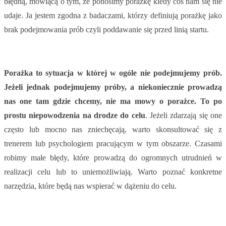
błędną, mówiącą o tym, że ponosimy porażkę kiedy coś nam się nie
udaje. Ja jestem zgodna z badaczami, którzy definiują porażkę jako
brak podejmowania prób czyli poddawanie się przed linią startu.
Porażka to sytuacja w której w ogóle nie podejmujemy prób.
Jeżeli jednak podejmujemy próby, a niekoniecznie prowadzą
nas one tam gdzie chcemy, nie ma mowy o porażce. To po
prostu niepowodzenia na drodze do celu
. Jeżeli zdarzają się one
często lub mocno nas zniechęcają, warto skonsultować się z
trenerem lub psychologiem pracującym w tym obszarze. Czasami
robimy małe błędy, które prowadzą do ogromnych utrudnień w
realizacji celu lub to uniemożliwiają. Warto poznać konkretne
narzędzia, które będą nas wspierać w dążeniu do celu.