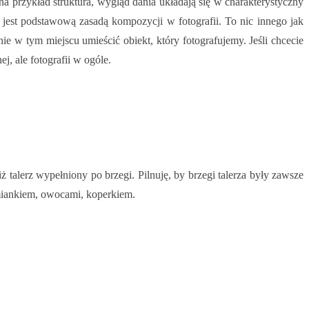
na przykład struktura, wygląd dania układają się w charakterystyczny
 jest podstawową zasadą kompozycji w fotografii. To nic innego jak
ie w tym miejscu umieścić obiekt, który fotografujemy. Jeśli chcecie
ej, ale fotografii w ogóle.
ż talerz wypełniony po brzegi. Pilnuję, by brzegi talerza były zawsze
tymiankiem, owocami, koperkiem.