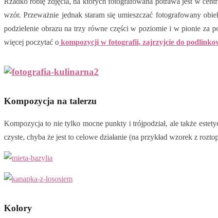
Rzadko robię zdjęcia, na których fotografowana potrawa jest w centr
wzór. Przeważnie jednak staram się umieszczać fotografowany obiek
podzielenie obrazu na trzy równe części w poziomie i w pionie za po
więcej poczytać o
kompozycji w fotografii, zajrzyjcie do podlink
Kompozycja na talerzu
Kompozycja to nie tylko mocne punkty i trójpodział, ale także estety
czyste, chyba że jest to celowe działanie (na przykład wzorek z rozt
Kolory