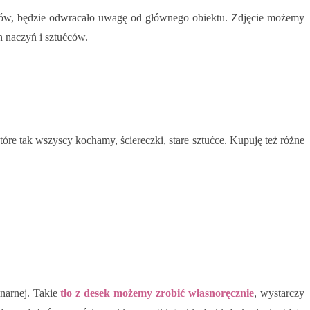
orów, będzie odwracało uwagę od głównego obiektu. Zdjęcie możemy
ch naczyń i sztućców.
óre tak wszyscy kochamy, ściereczki, stare sztućce. Kupuję też różne
inarnej. Takie
tło z desek możemy zrobić własnoręcznie
, wystarczy