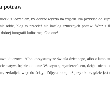
ia potraw
e sztuczki z jedzeniem, by dobrze wyszło na zdjęciu. Na przykład do 
nie robię, blog to przecież nie katalog sztucznych potraw. Wraz z i
brej fotografii kulinarnej. Oto one!
wą kluczową. Albo korzystamy ze światła dziennego, albo z lamp study
adacie statyw, będzie on teraz Waszym sprzymierzeńcem, dzięki niemu 
m, zerknijcie więc do ściągi. Zdjęcia robię tuż przy oknie, gdzie jest 