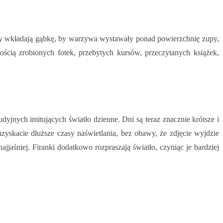
zupy wkładają gąbkę, by warzywa wystawały ponad powierzchnię zupy,
lością zrobionych fotek, przebytych kursów, przeczytanych książek,
jnych imitujących światło dzienne. Dni są teraz znacznie krótsze i
uzyskacie dłuższe czasy naświetlania, bez obawy, że zdjęcie wyjdzie
najjaśniej. Firanki dodatkowo rozpraszają światło, czyniąc je bardziej