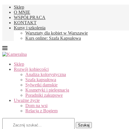
Sklep
O MNIE
WSPÓŁPRACA
KONTAKT
Kursy i szkolenia
Warsztaty dla kobiet w Warszawie
Kurs online: Szafa Kapsułowa
Sklep
Rozwój kobiecości
Analiza kolorystyczna
Szafa kapsułowa
Sylwetki damskie
Kosmetyki i pielęgnacja
Poradniki zakupowe
Uważne życie
Dom na wsi
Relacja z Bogiem
Szukaj