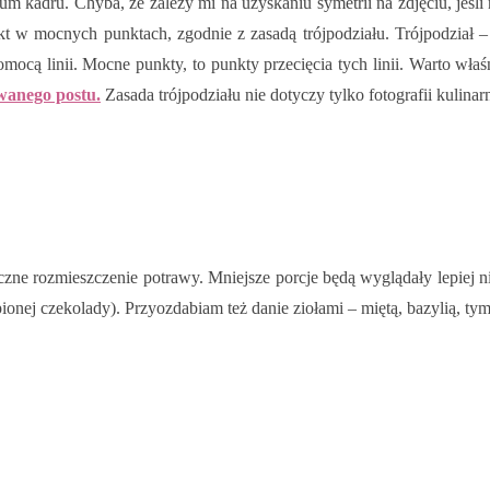
um kadru. Chyba, że zależy mi na uzyskaniu symetrii na zdjęciu, jeśli 
t w mocnych punktach, zgodnie z zasadą trójpodziału. Trójpodział –
mocą linii. Mocne punkty, to punkty przecięcia tych linii. Warto właśn
owanego postu.
Zasada trójpodziału nie dotyczy tylko fotografii kulinarn
czne rozmieszczenie potrawy. Mniejsze porcje będą wyglądały lepiej ni
opionej czekolady). Przyozdabiam też danie ziołami – miętą, bazylią, 