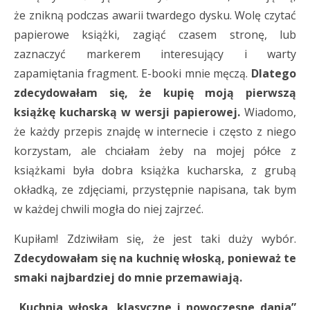
że znikną podczas awarii twardego dysku. Wolę czytać
papierowe książki, zagiąć czasem stronę, lub
zaznaczyć markerem interesujący i warty
zapamiętania fragment. E-booki mnie męczą.
Dlatego
zdecydowałam się, że kupię moją pierwszą
książkę kucharską w wersji papierowej.
Wiadomo,
że każdy przepis znajdę w internecie i często z niego
korzystam, ale chciałam żeby na mojej półce z
książkami była dobra książka kucharska, z grubą
okładką, ze zdjęciami, przystępnie napisana, tak bym
w każdej chwili mogła do niej zajrzeć.
Kupiłam! Zdziwiłam się, że jest taki duży wybór.
Zdecydowałam się na kuchnię włoską, ponieważ te
smaki najbardziej do mnie przemawiają.
„Kuchnia włoska, klasyczne i nowoczesne dania”