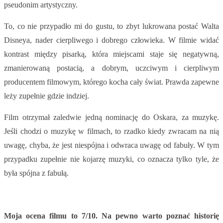
pseudonim artystyczny.
To, co nie przypadło mi do gustu, to zbyt lukrowana postać Walta
Disneya, nader cierpliwego i dobrego człowieka. W filmie widać
kontrast między pisarką, która miejscami staje się negatywną,
zmanierowaną postacią, a dobrym, uczciwym i cierpliwym
producentem filmowym, którego kocha cały świat. Prawda zapewne
leży zupełnie gdzie indziej.
Film otrzymał zaledwie jedną nominację do Oskara, za muzykę.
Jeśli chodzi o muzykę w filmach, to rzadko kiedy zwracam na nią
uwagę, chyba, że jest niespójna i odwraca uwagę od fabuły. W tym
przypadku zupełnie nie kojarzę muzyki, co oznacza tylko tyle, że
była spójna z fabułą.
Moja ocena filmu to 7/10. Na pewno warto poznać historię