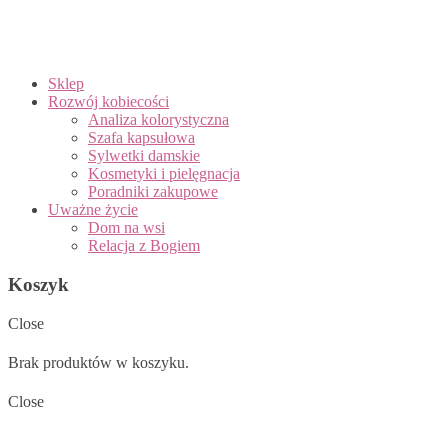
Sklep
Rozwój kobiecości
Analiza kolorystyczna
Szafa kapsułowa
Sylwetki damskie
Kosmetyki i pielęgnacja
Poradniki zakupowe
Uważne życie
Dom na wsi
Relacja z Bogiem
Koszyk
Close
Brak produktów w koszyku.
Close