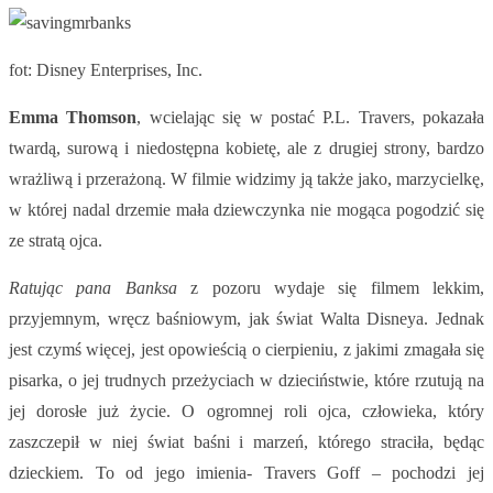
fot: Disney Enterprises, Inc.
Emma Thomson
, wcielając się w postać P.L. Travers, pokazała
twardą, surową i niedostępna kobietę, ale z drugiej strony, bardzo
wrażliwą i przerażoną. W filmie widzimy ją także jako, marzycielkę,
w której nadal drzemie mała dziewczynka nie mogąca pogodzić się
ze stratą ojca.
Ratując pana Banksa
z pozoru wydaje się filmem lekkim,
przyjemnym, wręcz baśniowym, jak świat Walta Disneya. Jednak
jest czymś więcej, jest opowieścią o cierpieniu, z jakimi zmagała się
pisarka, o jej trudnych przeżyciach w dzieciństwie, które rzutują na
jej dorosłe już życie. O ogromnej roli ojca, człowieka, który
zaszczepił w niej świat baśni i marzeń, którego straciła, będąc
dzieckiem. To od jego imienia- Travers Goff – pochodzi jej