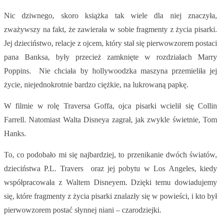
Nic dziwnego, skoro książka tak wiele dla niej znaczyła,
zważywszy na fakt, że zawierała w sobie fragmenty z życia pisarki.
Jej dzieciństwo, relacje z ojcem, który stał się pierwowzorem postaci
pana Banksa, były przecież zamknięte w rozdziałach Marry
Poppins. Nie chciała by hollywoodzka maszyna przemieliła jej
życie, niejednokrotnie bardzo ciężkie, na lukrowaną papkę.
W filmie w rolę Traversa Goffa, ojca pisarki wcielił się Collin
Farrell. Natomiast Walta Disneya zagrał, jak zwykle świetnie, Tom
Hanks.
To, co podobało mi się najbardziej, to przenikanie dwóch światów,
dzieciństwa P.L. Travers oraz jej pobytu w Los Angeles, kiedy
współpracowała z Waltem Disneyem. Dzięki temu dowiadujemy
się, które fragmenty z życia pisarki znalazły się w powieści, i kto był
pierwowzorem postać słynnej niani – czarodziejki.