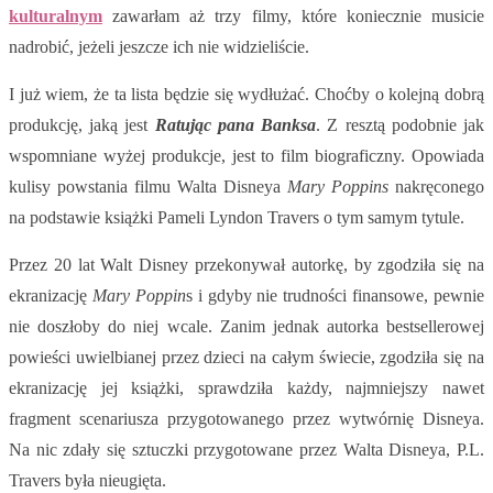
kulturalnym
zawarłam aż trzy filmy, które koniecznie musicie
nadrobić, jeżeli jeszcze ich nie widzieliście.
I już wiem, że ta lista będzie się wydłużać. Choćby o kolejną dobrą
produkcję, jaką jest
Ratując pana Banksa
. Z resztą podobnie jak
wspomniane wyżej produkcje, jest to film biograficzny. Opowiada
kulisy powstania filmu Walta Disneya
Mary Poppins
nakręconego
na podstawie książki Pameli Lyndon Travers o tym samym tytule.
Przez 20 lat Walt Disney przekonywał autorkę, by zgodziła się na
ekranizację
Mary Poppin
s i gdyby nie trudności finansowe, pewnie
nie doszłoby do niej wcale. Zanim jednak autorka bestsellerowej
powieści uwielbianej przez dzieci na całym świecie, zgodziła się na
ekranizację jej książki, sprawdziła każdy, najmniejszy nawet
fragment scenariusza przygotowanego przez wytwórnię Disneya.
Na nic zdały się sztuczki przygotowane przez Walta Disneya, P.L.
Travers była nieugięta.