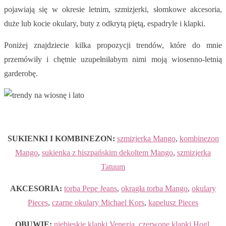
pojawiają się w okresie letnim, szmizjerki, słomkowe akcesoria,
duże lub kocie okulary, buty z odkrytą piętą, espadryle i klapki.
Poniżej znajdziecie kilka propozycji trendów, które do mnie
przemówiły i chętnie uzupełniłabym nimi moją wiosenno-letnią
garderobę.
SUKIENKI I KOMBINEZON:
szmizjerka Mango
,
kombinezon
Mango
,
sukienka z hiszpańskim dekoltem Mango
,
szmizjerka
Tatuum
AKCESORIA:
torba Pepe Jeans
,
okrągła torba Mango
,
okulary
Pieces
,
czarne okulary Michael Kors
,
kapelusz Pieces
OBUWIE:
niebieskie klapki Venezia
,
czerwone klapki Hogl
,