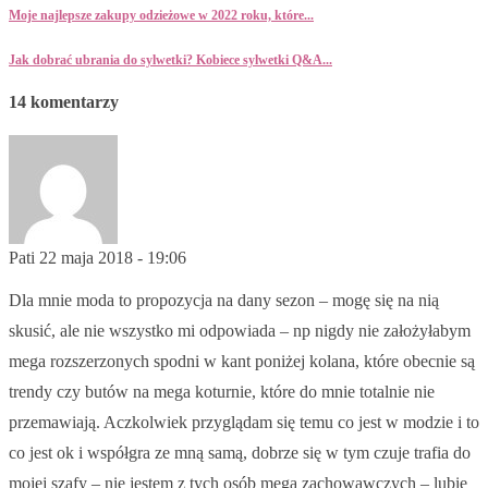
Moje najlepsze zakupy odzieżowe w 2022 roku, które...
Jak dobrać ubrania do sylwetki? Kobiece sylwetki Q&A...
14 komentarzy
Pati
22 maja 2018 - 19:06
Dla mnie moda to propozycja na dany sezon – mogę się na nią
skusić, ale nie wszystko mi odpowiada – np nigdy nie założyłabym
mega rozszerzonych spodni w kant poniżej kolana, które obecnie są
trendy czy butów na mega koturnie, które do mnie totalnie nie
przemawiają. Aczkolwiek przyglądam się temu co jest w modzie i to
co jest ok i współgra ze mną samą, dobrze się w tym czuje trafia do
mojej szafy – nie jestem z tych osób mega zachowawczych – lubię