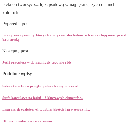
piękno i tworzyć szafę kapsułową w najpiękniejszych dla nich
kolorach.
Poprzedni post
Lekcje mojej mamy, których kiedyś nie słuchałam, a teraz ratują mnie przed
katastrofą
Następny post
Jeśli pracujesz w domu, nigdy tego nie rób
Podobne wpisy
Sukienki na lato – przegląd polskich i zagranicznych...
Szafa kapsułowa na jesień – 6 kluczowych elementów...
Lista marek odzieżowych z dobrą jakością i przystępnymi...
10 moich niezbędników na wiosnę