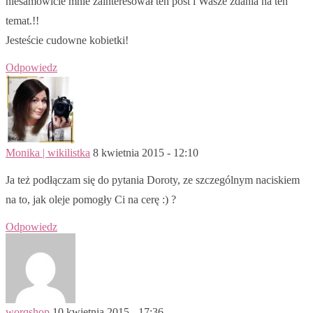
niesamowicie mnie zainteresował ten post i Wasze zdania na ten
temat.!!
Jesteście cudowne kobietki!
Odpowiedz
Monika | wikilistka
8 kwietnia 2015 - 12:10
Ja też podłączam się do pytania Doroty, ze szczególnym naciskiem
na to, jak oleje pomogły Ci na cerę :) ?
Odpowiedz
worqshop
10 kwietnia 2015 - 17:36