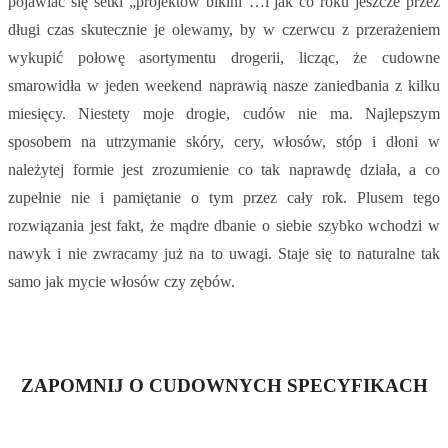
pojawiać się setki „projektów bikini”…i jak co roku jeszcze przez
długi czas skutecznie je olewamy, by w czerwcu z przerażeniem
wykupić połowę asortymentu drogerii, licząc, że cudowne
smarowidła w jeden weekend naprawią nasze zaniedbania z kilku
miesięcy. Niestety moje drogie, cudów nie ma. Najlepszym
sposobem na utrzymanie skóry, cery, włosów, stóp i dłoni w
należytej formie jest zrozumienie co tak naprawdę działa, a co
zupełnie nie i pamiętanie o tym przez cały rok. Plusem tego
rozwiązania jest fakt, że mądre dbanie o siebie szybko wchodzi w
nawyk i nie zwracamy już na to uwagi. Staje się to naturalne tak
samo jak mycie włosów czy zębów.
ZAPOMNIJ O CUDOWNYCH SPECYFIKACH