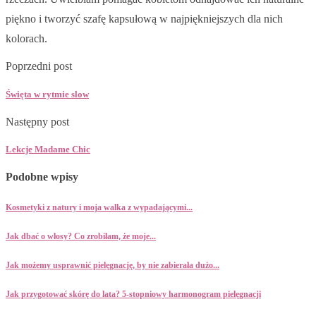
piękno i tworzyć szafę kapsułową w najpiękniejszych dla nich
kolorach.
Poprzedni post
Święta w rytmie slow
Następny post
Lekcje Madame Chic
Podobne wpisy
Kosmetyki z natury i moja walka z wypadającymi...
Jak dbać o włosy? Co zrobiłam, że moje...
Jak możemy usprawnić pielęgnację, by nie zabierała dużo...
Jak przygotować skórę do lata? 5-stopniowy harmonogram pielęgnacji