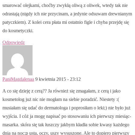
smarować olejkami, choćby zwykłą oliwą z oliwek, wtedy tak nie
odrastają (nigdy ich nie przycinam, a jedynie odsuwam drewnianym
patyczkiem). Z kolei cera płata mi ostatnio figle i chyba przejdę się
do kosmetyczki.
Odpowiedz
PaniMagdalenaa
9 kwietnia 2015 - 23:12
A co się dzieję z cerą?? Ja również się zmagałam, z cerą i jako
kosmetolog już nic nie mogłam na siebie poradzić. Niestety :(
musiałam się udać do dermatologa i poprosiłam o leki;) nie było już
wyjścia. I cóż ja mogę napisać po stosowaniu ich pierwszy miesiąc-
masarka. skóra się tak łuszczy jakbym kładła sobie kwasy każdego
dnia na noc;p usta, oczy, uszy wysuszone. Ale to dopiero pierwszy