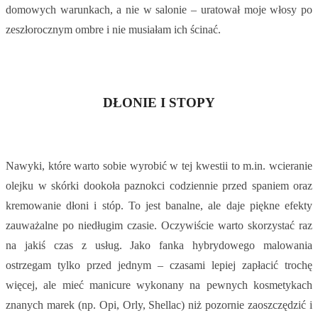
domowych warunkach, a nie w salonie – uratował moje włosy po
zeszłorocznym ombre i nie musiałam ich ścinać.
DŁONIE I STOPY
Nawyki, które warto sobie wyrobić w tej kwestii to m.in. wcieranie
olejku w skórki dookoła paznokci codziennie przed spaniem oraz
kremowanie dłoni i stóp. To jest banalne, ale daje piękne efekty
zauważalne po niedługim czasie. Oczywiście warto skorzystać raz
na jakiś czas z usług. Jako fanka hybrydowego malowania
ostrzegam tylko przed jednym – czasami lepiej zapłacić trochę
więcej, ale mieć manicure wykonany na pewnych kosmetykach
znanych marek (np. Opi, Orly, Shellac) niż pozornie zaoszczędzić i