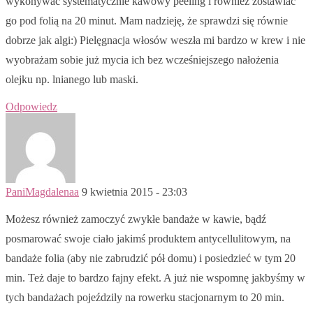
wykonywać systematycznie kawowy peeling i również zostawiać
go pod folią na 20 minut. Mam nadzieję, że sprawdzi się równie
dobrze jak algi:) Pielęgnacja włosów weszła mi bardzo w krew i nie
wyobrażam sobie już mycia ich bez wcześniejszego nałożenia
olejku np. lnianego lub maski.
Odpowiedz
PaniMagdalenaa
9 kwietnia 2015 - 23:03
Możesz również zamoczyć zwykłe bandaże w kawie, bądź
posmarować swoje ciało jakimś produktem antycellulitowym, na
bandaże folia (aby nie zabrudzić pół domu) i posiedzieć w tym 20
min. Też daje to bardzo fajny efekt. A już nie wspomnę jakbyśmy w
tych bandażach pojeździly na rowerku stacjonarnym to 20 min.