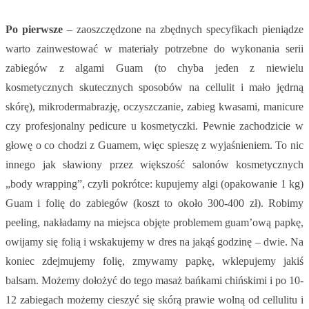
Po pierwsze
– zaoszczędzone na zbędnych specyfikach pieniądze
warto zainwestować w materiały potrzebne do wykonania serii
zabiegów z algami Guam (to chyba jeden z niewielu
kosmetycznych skutecznych sposobów na cellulit i mało jędrną
skórę), mikrodermabrazję, oczyszczanie, zabieg kwasami, manicure
czy profesjonalny pedicure u kosmetyczki. Pewnie zachodzicie w
głowę o co chodzi z Guamem, więc spieszę z wyjaśnieniem. To nic
innego jak sławiony przez większość salonów kosmetycznych
„body wrapping”, czyli pokrótce: kupujemy algi (opakowanie 1 kg)
Guam i folię do zabiegów (koszt to około 300-400 zł). Robimy
peeling, nakładamy na miejsca objęte problemem guam’ową papkę,
owijamy się folią i wskakujemy w dres na jakąś godzinę – dwie. Na
koniec zdejmujemy folię, zmywamy papkę, wklepujemy jakiś
balsam. Możemy dołożyć do tego masaż bańkami chińskimi i po 10-
12 zabiegach możemy cieszyć się skórą prawie wolną od cellulitu i