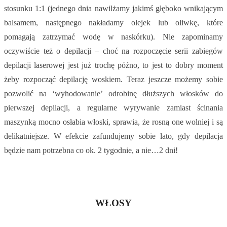
stosunku 1:1 (jednego dnia nawilżamy jakimś głęboko wnikającym
balsamem, następnego nakładamy olejek lub oliwkę, które
pomagają zatrzymać wodę w naskórku). Nie zapominamy
oczywiście też o depilacji – choć na rozpoczęcie serii zabiegów
depilacji laserowej jest już trochę późno, to jest to dobry moment
żeby rozpocząć depilację woskiem. Teraz jeszcze możemy sobie
pozwolić na ‘wyhodowanie’ odrobinę dłuższych włosków do
pierwszej depilacji, a regularne wyrywanie zamiast ścinania
maszynką mocno osłabia włoski, sprawia, że rosną one wolniej i są
delikatniejsze. W efekcie zafundujemy sobie lato, gdy depilacja
będzie nam potrzebna co ok. 2 tygodnie, a nie…2 dni!
WŁOSY