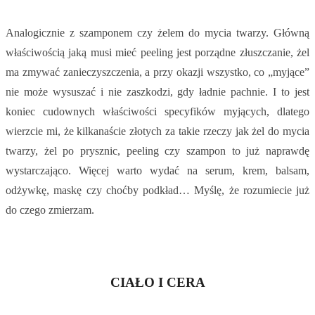
Analogicznie z szamponem czy żelem do mycia twarzy. Główną
właściwością jaką musi mieć peeling jest porządne złuszczanie, żel
ma zmywać zanieczyszczenia, a przy okazji wszystko, co „myjące”
nie może wysuszać i nie zaszkodzi, gdy ładnie pachnie. I to jest
koniec cudownych właściwości specyfików myjących, dlatego
wierzcie mi, że kilkanaście złotych za takie rzeczy jak żel do mycia
twarzy, żel po prysznic, peeling czy szampon to już naprawdę
wystarczająco. Więcej warto wydać na serum, krem, balsam,
odżywkę, maskę czy choćby podkład… Myślę, że rozumiecie już
do czego zmierzam.
CIAŁO I CERA