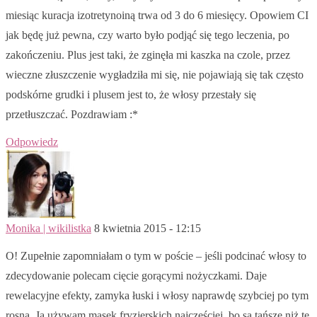
miesiąc kuracja izotretynoiną trwa od 3 do 6 miesięcy. Opowiem CI
jak będę już pewna, czy warto było podjąć się tego leczenia, po
zakończeniu. Plus jest taki, że zginęła mi kaszka na czole, przez
wieczne złuszczenie wygładziła mi się, nie pojawiają się tak często
podskórne grudki i plusem jest to, że włosy przestały się
przetłuszczać. Pozdrawiam :*
Odpowiedz
Monika | wikilistka
8 kwietnia 2015 - 12:15
O! Zupełnie zapomniałam o tym w poście – jeśli podcinać włosy to
zdecydowanie polecam cięcie gorącymi nożyczkami. Daje
rewelacyjne efekty, zamyka łuski i włosy naprawdę szybciej po tym
rosną. Ja używam masek fryzjerskich najczęściej, bo są tańsze niż te