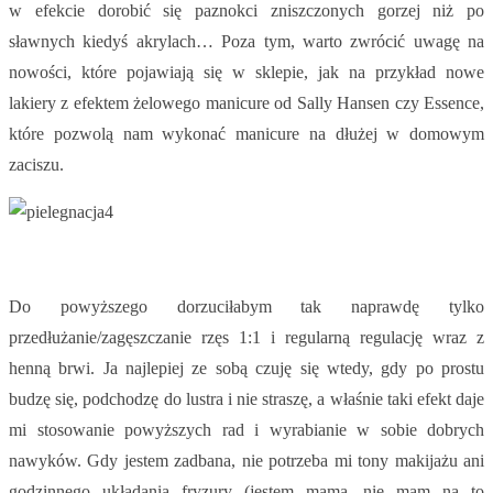
w efekcie dorobić się paznokci zniszczonych gorzej niż po
sławnych kiedyś akrylach… Poza tym, warto zwrócić uwagę na
nowości, które pojawiają się w sklepie, jak na przykład nowe
lakiery z efektem żelowego manicure od Sally Hansen czy Essence,
które pozwolą nam wykonać manicure na dłużej w domowym
zaciszu.
Do powyższego dorzuciłabym tak naprawdę tylko
przedłużanie/zagęszczanie rzęs 1:1 i regularną regulację wraz z
henną brwi. Ja najlepiej ze sobą czuję się wtedy, gdy po prostu
budzę się, podchodzę do lustra i nie straszę, a właśnie taki efekt daje
mi stosowanie powyższych rad i wyrabianie w sobie dobrych
nawyków. Gdy jestem zadbana, nie potrzeba mi tony makijażu ani
godzinnego układania fryzury (jestem mamą, nie mam na to