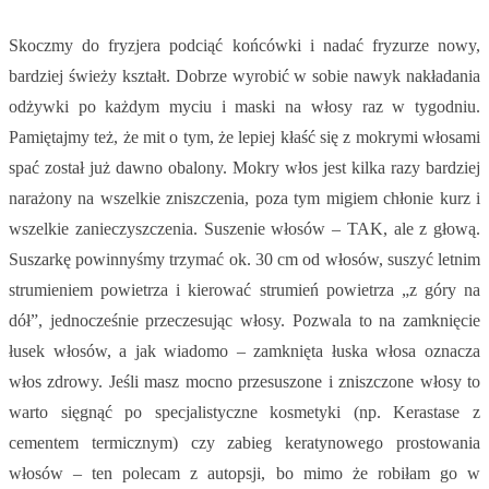
Skoczmy do fryzjera podciąć końcówki i nadać fryzurze nowy,
bardziej świeży kształt. Dobrze wyrobić w sobie nawyk nakładania
odżywki po każdym myciu i maski na włosy raz w tygodniu.
Pamiętajmy też, że mit o tym, że lepiej kłaść się z mokrymi włosami
spać został już dawno obalony. Mokry włos jest kilka razy bardziej
narażony na wszelkie zniszczenia, poza tym migiem chłonie kurz i
wszelkie zanieczyszczenia. Suszenie włosów – TAK, ale z głową.
Suszarkę powinnyśmy trzymać ok. 30 cm od włosów, suszyć letnim
strumieniem powietrza i kierować strumień powietrza „z góry na
dół”, jednocześnie przeczesując włosy. Pozwala to na zamknięcie
łusek włosów, a jak wiadomo – zamknięta łuska włosa oznacza
włos zdrowy. Jeśli masz mocno przesuszone i zniszczone włosy to
warto sięgnąć po specjalistyczne kosmetyki (np. Kerastase z
cementem termicznym) czy zabieg keratynowego prostowania
włosów – ten polecam z autopsji, bo mimo że robiłam go w