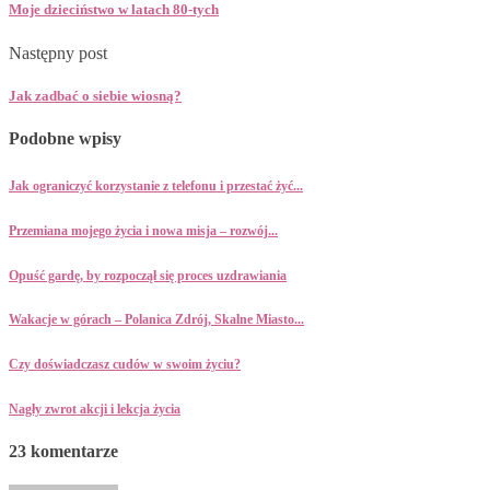
Moje dzieciństwo w latach 80-tych
Następny post
Jak zadbać o siebie wiosną?
Podobne wpisy
Jak ograniczyć korzystanie z telefonu i przestać żyć...
Przemiana mojego życia i nowa misja – rozwój...
Opuść gardę, by rozpoczął się proces uzdrawiania
Wakacje w górach – Polanica Zdrój, Skalne Miasto...
Czy doświadczasz cudów w swoim życiu?
Nagły zwrot akcji i lekcja życia
23 komentarze