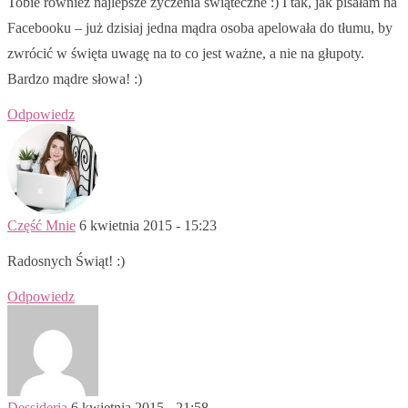
Tobie również najlepsze życzenia świąteczne :) I tak, jak pisałam na
Facebooku – już dzisiaj jedna mądra osoba apelowała do tłumu, by
zwrócić w święta uwagę na to co jest ważne, a nie na głupoty.
Bardzo mądre słowa! :)
Odpowiedz
Część Mnie
6 kwietnia 2015 - 15:23
Radosnych Świąt! :)
Odpowiedz
Dessideria
6 kwietnia 2015 - 21:58