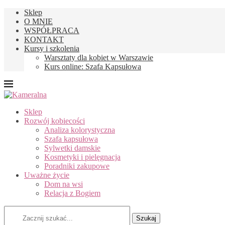
Sklep
O MNIE
WSPÓŁPRACA
KONTAKT
Kursy i szkolenia
Warsztaty dla kobiet w Warszawie
Kurs online: Szafa Kapsułowa
Sklep
Rozwój kobiecości
Analiza kolorystyczna
Szafa kapsułowa
Sylwetki damskie
Kosmetyki i pielęgnacja
Poradniki zakupowe
Uważne życie
Dom na wsi
Relacja z Bogiem
Szukaj