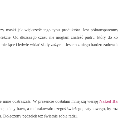
 maski jak większość tego typu produktów. Jest półtransparentny 
efekcie. Od dłuższego czasu nie mogłam znaleźć pudru, który do 
 miesiące i ledwie widać ślady zużycia. Jestem z niego bardzo zadow
ie mnie odstraszała. W prezencie dostałam mniejszą wersję
Naked Bas
samej palety barw, a mi brakowało czegoś świeżego, satynowego, by roz
a. Dołączony pędzelek też świetnie sobie radzi.