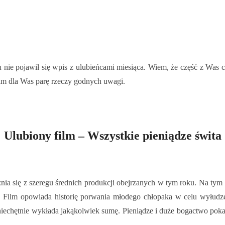
nie pojawił się wpis z ulubieńcami miesiąca. Wiem, że część z Was c
mam dla Was parę rzeczy godnych uwagi.
Ulubiony film – Wszystkie pieniądze świta
óżnia się z szeregu średnich produkcji obejrzanych w tym roku. Na ty
e. Film opowiada historię porwania młodego chłopaka w celu wyłudz
 niechętnie wykłada jakąkolwiek sumę. Pieniądze i duże bogactwo pokaz