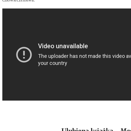
Ulubiona książka –
Mag