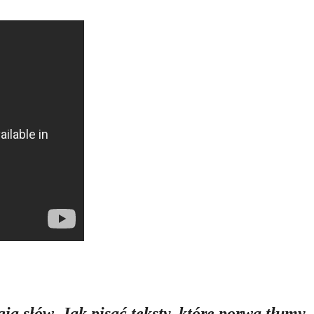
ia słów. Jak pisać teksty, które porwą tłumy
,