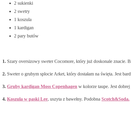
2 sukienki
2 swetry
1 koszula
1 kardigan
2 pary butów
1.
Szary oversizowy sweter Cocomore, który już doskonale znacie. 
2.
Sweter o grubym splocie Arket, który dostałam na święta. Jest bard
3.
Gruby kardigan Moss Copenhagen
w kolorze taupe. Jest dobrej
4.
Koszula w paski Lee
, uszyta z bawełny. Podobna
Scotch&Soda.