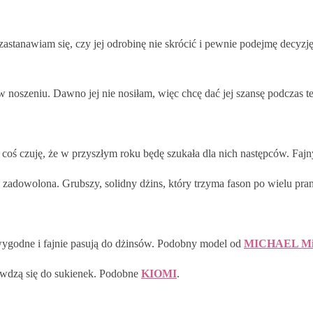
astanawiam się, czy jej odrobinę nie skrócić i pewnie podejmę decyzję
a w noszeniu. Dawno jej nie nosiłam, więc chcę dać jej szansę podcza
 coś czuję, że w przyszłym roku będę szukała dla nich następców. Fa
o zadowolona. Grubszy, solidny dżins, który trzyma fason po wielu pran
wygodne i fajnie pasują do dżinsów. Podobny model od
MICHAEL Mic
rawdzą się do sukienek. Podobne
KIOMI
.