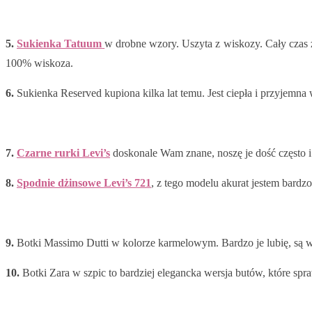
5.
Sukienka Tatuum
w drobne wzory. Uszyta z wiskozy. Cały czas z
100% wiskoza.
6.
Sukienka Reserved kupiona kilka lat temu. Jest ciepła i przyjemn
7.
Czarne rurki Levi’s
doskonale Wam znane, noszę je dość często i
8.
Spodnie dżinsowe Levi’s 721
, z tego modelu akurat jestem bardz
9.
Botki Massimo Dutti w kolorze karmelowym. Bardzo je lubię, są 
10.
Botki Zara w szpic to bardziej elegancka wersja butów, które sp