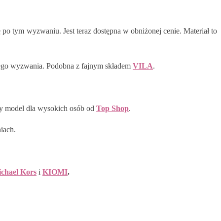
 po tym wyzwaniu. Jest teraz dostępna w obniżonej cenie. Materiał to
s tego wyzwania. Podobna z fajnym składem
VILA
.
jny model dla wysokich osób od
Top Shop
.
iach.
hael Kors
i
KIOMI
.