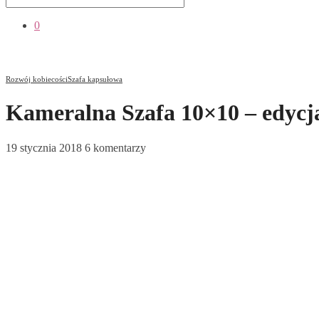
0
Rozwój kobiecości
Szafa kapsułowa
Kameralna Szafa 10×10 – edycj
19 stycznia 2018
6 komentarzy