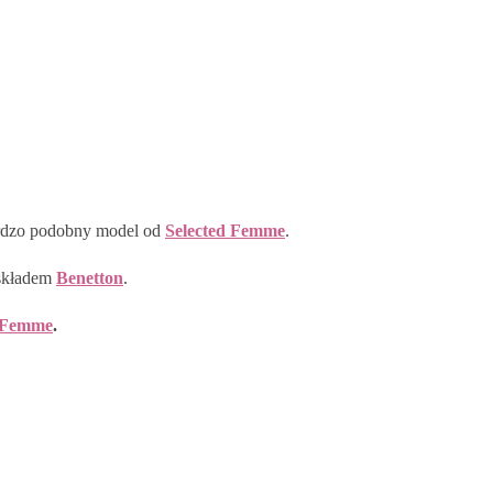
bardzo podobny model od
Selected Femme
.
 składem
Benetton
.
d Femme
.