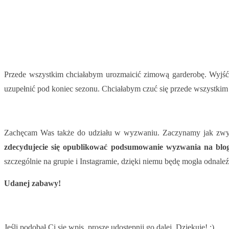
Przede wszystkim chciałabym urozmaicić zimową garderobę. Wyjść z
uzupełnić pod koniec sezonu. Chciałabym czuć się przede wszystkim
Zachęcam Was także do udziału w wyzwaniu. Zaczynamy jak zwykl
zdecydujecie się opublikować podsumowanie wyzwania na blog
szczególnie na grupie i Instagramie, dzięki niemu będę mogła odnale
Udanej zabawy!
Jeśli podobał Ci się wpis, proszę udostępnij go dalej. Dziękuję! :)