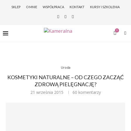
SKLEP
O MNIE
WSPÓŁPRACA
KONTAKT
KURSY I SZKOLENIA
0
Uroda
KOSMETYKI NATURALNE – OD CZEGO ZACZĄĆ
ZDROWĄ PIELĘGNACJĘ?
21 września 2015
60 komentarzy