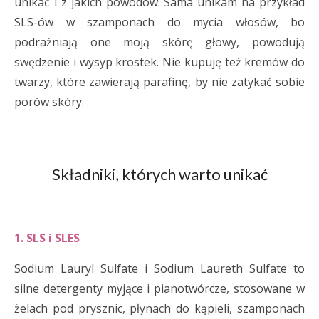
unikać i z jakich powodów. Sama unikam na przykład
SLS-ów w szamponach do mycia włosów, bo
podrażniają one moją skórę głowy, powodują
swędzenie i wysyp krostek. Nie kupuję też kremów do
twarzy, które zawierają parafinę, by nie zatykać sobie
porów skóry.
Składniki, których warto unikać
1. SLS i SLES
Sodium Lauryl Sulfate i Sodium Laureth Sulfate to
silne detergenty myjące i pianotwórcze, stosowane w
żelach pod prysznic, płynach do kąpieli, szamponach