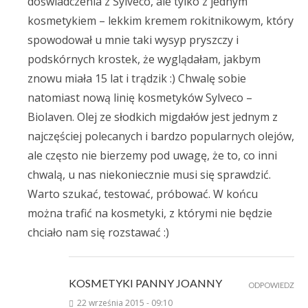
doświadczenia z Sylveco, ale tylko z jednym
kosmetykiem – lekkim kremem rokitnikowym, który
spowodował u mnie taki wysyp pryszczy i
podskórnych krostek, że wyglądałam, jakbym
znowu miała 15 lat i trądzik :) Chwalę sobie
natomiast nową linię kosmetyków Sylveco –
Biolaven. Olej ze słodkich migdałów jest jednym z
najczęściej polecanych i bardzo popularnych olejów,
ale często nie bierzemy pod uwagę, że to, co inni
chwalą, u nas niekoniecznie musi się sprawdzić.
Warto szukać, testować, próbować. W końcu
można trafić na kosmetyki, z którymi nie będzie
chciało nam się rozstawać :)
KOSMETYKI PANNY JOANNY
ODPOWIEDZ
22 września 2015 - 09:10