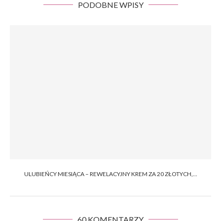
PODOBNE WPISY
ULUBIEŃCY MIESIĄCA – REWELACYJNY KREM ZA 20 ZŁOTYCH,...
60 KOMENTARZY