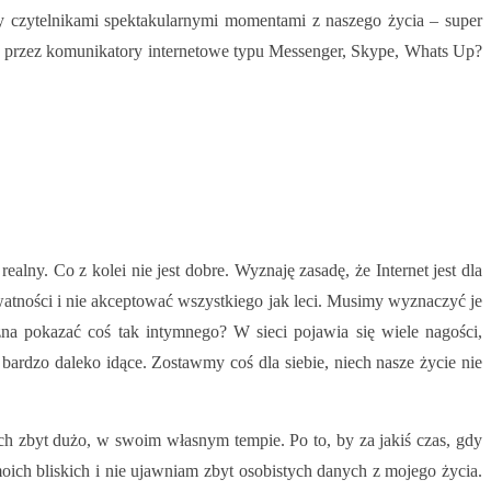
y czytelnikami spektakularnymi momentami z naszego życia – super
niż przez komunikatory internetowe typu Messenger, Skype, Whats Up?
alny. Co z kolei nie jest dobre. Wyznaję zasadę, że Internet jest dla
ywatności i nie akceptować wszystkiego jak leci. Musimy wyznaczyć je
na pokazać coś tak intymnego? W sieci pojawia się wiele nagości,
ardzo daleko idące. Zostawmy coś dla siebie, niech nasze życie nie
ych zbyt dużo, w swoim własnym tempie. Po to, by za jakiś czas, gdy
ich bliskich i nie ujawniam zbyt osobistych danych z mojego życia.