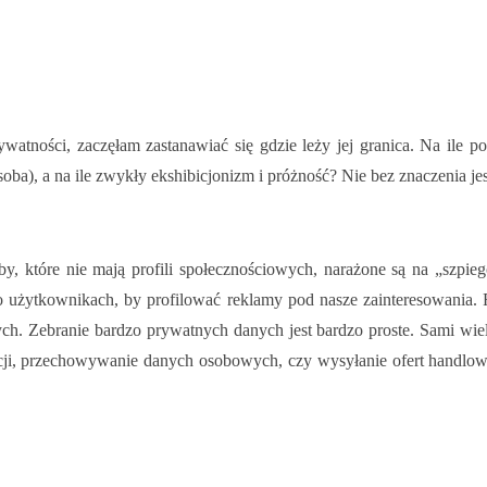
ywatności, zaczęłam zastanawiać się gdzie leży jej granica. Na ile 
a), a na ile zwykły ekshibicjonizm i próżność? Nie bez znaczenia jes
y, które nie mają profili społecznościowych, narażone są na „szpie
je o użytkownikach, by profilować reklamy pod nasze zainteresowani
h. Zebranie bardzo prywatnych danych jest bardzo proste. Sami wiel
cji, przechowywanie danych osobowych, czy wysyłanie ofert handlo