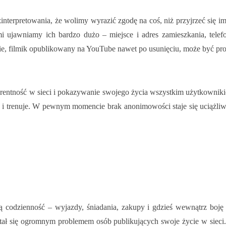
terpretowania, że wolimy wyrazić zgodę na coś, niż przyjrzeć się im b
mi ujawniamy ich bardzo dużo – miejsce i adres zamieszkania, tele
knie, filmik opublikowany na YouTube nawet po usunięciu, może być pros
entność w sieci i pokazywanie swojego życia wszystkim użytkownikiem
je i trenuje. W pewnym momencie brak anonimowości staje się uciążliw
ą codzienność – wyjazdy, śniadania, zakupy i gdzieś wewnątrz boję s
 stał się ogromnym problemem osób publikujących swoje życie w sieci