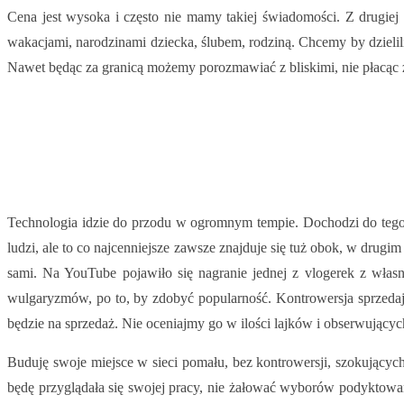
Cena jest wysoka i często nie mamy takiej świadomości. Z drugie
wakacjami, narodzinami dziecka, ślubem, rodziną. Chcemy by dzielil
Nawet będąc za granicą możemy porozmawiać z bliskimi, nie płacąc z
Technologia idzie do przodu w ogromnym tempie. Dochodzi do tego, że 
ludzi, ale to co najcenniejsze zawsze znajduje się tuż obok, w drug
sami. Na YouTube pojawiło się nagranie jednej z vlogerek z włas
wulgaryzmów, po to, by zdobyć popularność. Kontrowersja sprzedaje
będzie na sprzedaż. Nie oceniajmy go w ilości lajków i obserwujący
Buduję swoje miejsce w sieci pomału, bez kontrowersji, szokujących
będę przyglądała się swojej pracy, nie żałować wyborów podyktowan