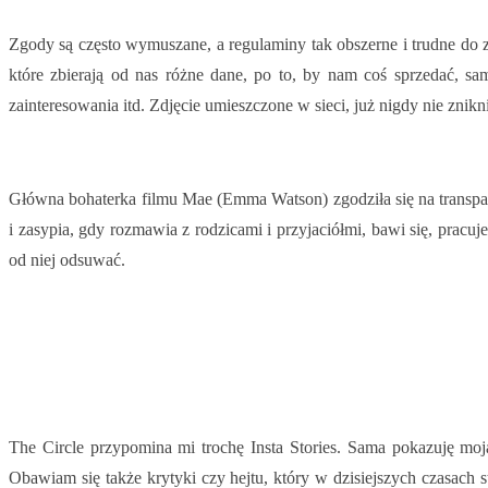
Zgody są często wymuszane, a regulaminy tak obszerne i trudne do zin
które zbierają od nas różne dane, po to, by nam coś sprzedać, sa
zainteresowania itd. Zdjęcie umieszczone w sieci, już nigdy nie zni
Główna bohaterka filmu Mae (Emma Watson) zgodziła się na transpar
i zasypia, gdy rozmawia z rodzicami i przyjaciółmi, bawi się, pracu
od niej odsuwać.
The Circle przypomina mi trochę Insta Stories. Sama pokazuję moj
Obawiam się także krytyki czy hejtu, który w dzisiejszych czasach