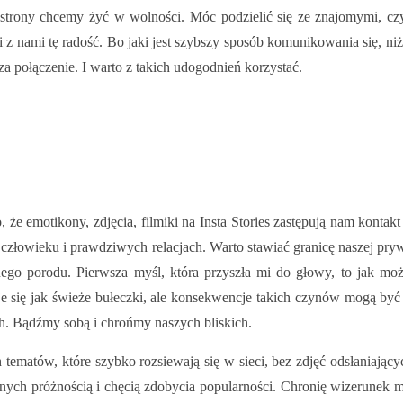
j strony chcemy żyć w wolności. Móc podzielić się ze znajomymi, cz
i z nami tę radość. Bo jaki jest szybszy sposób komunikowania się, 
a połączenie. I warto z takich udogodnień korzystać.
emotikony, zdjęcia, filmiki na Insta Stories zastępują nam kontakt re
im człowieku i prawdziwych relacjach. Warto stawiać granicę naszej pr
nego porodu. Pierwsza myśl, która przyszła mi do głowy, to jak moż
 się jak świeże bułeczki, ale konsekwencje takich czynów mogą być b
ch. Bądźmy sobą i chrońmy naszych bliskich.
 tematów, które szybko rozsiewają się w sieci, bez zdjęć odsłaniając
ych próżnością i chęcią zdobycia popularności. Chronię wizerunek mo