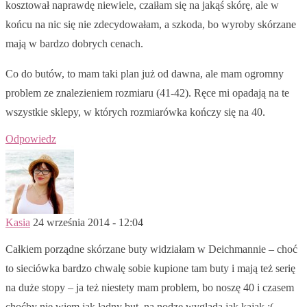
kosztował naprawdę niewiele, czaiłam się na jakąś skórę, ale w
końcu na nic się nie zdecydowałam, a szkoda, bo wyroby skórzane
mają w bardzo dobrych cenach.
Co do butów, to mam taki plan już od dawna, ale mam ogromny
problem ze znalezieniem rozmiaru (41-42). Ręce mi opadają na te
wszystkie sklepy, w których rozmiarówka kończy się na 40.
Odpowiedz
Kasia
24 września 2014 - 12:04
Całkiem porządne skórzane buty widziałam w Deichmannie – choć
to sieciówka bardzo chwalę sobie kupione tam buty i mają też serię
na duże stopy – ja też niestety mam problem, bo noszę 40 i czasem
choćby nie wiem jak ładny but, na nodze wygląda jak kajak ;(