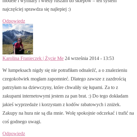
modele i wymiary i wtedy ruszam do sklepów – ten system
najczęściej sprawdza się najlepiej :)
Odpowiedz
Karolina Franieczek | Życie Me
24 września 2014 - 13:53
W lumpeksach nigdy się nie potrafiłam odnaleźć, a o znalezieniu
czegokolwiek mogłam zapomnieć. Dlatego zawsze z zazdrością
patrzyłam na dziewczyny, które chwaliły się łupami. Za to z
zakupami internetowymi jestem za pan brat. :) Do tego dokładam
jakieś wyprzedaże i korzystam z kodów rabatowych i zniżek.
Zakupy na hura nie są dla mnie. Wolę spokojnie odczekać i trafić na
coś godnego uwagi.
Odpowiedz