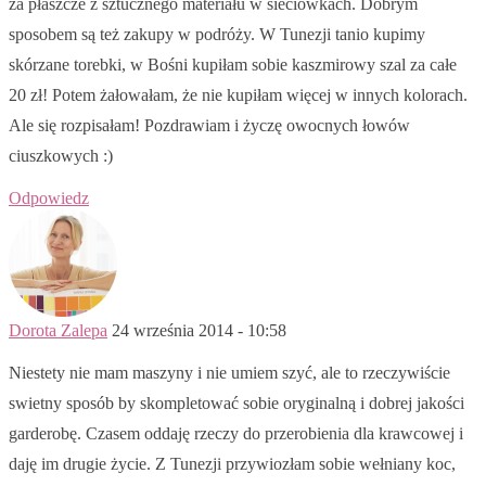
za płaszcze z sztucznego materiału w sieciówkach. Dobrym
sposobem są też zakupy w podróży. W Tunezji tanio kupimy
skórzane torebki, w Bośni kupiłam sobie kaszmirowy szal za całe
20 zł! Potem żałowałam, że nie kupiłam więcej w innych kolorach.
Ale się rozpisałam! Pozdrawiam i życzę owocnych łowów
ciuszkowych :)
Odpowiedz
Dorota Zalepa
24 września 2014 - 10:58
Niestety nie mam maszyny i nie umiem szyć, ale to rzeczywiście
swietny sposób by skompletować sobie oryginalną i dobrej jakości
garderobę. Czasem oddaję rzeczy do przerobienia dla krawcowej i
daję im drugie życie. Z Tunezji przywiozłam sobie wełniany koc,