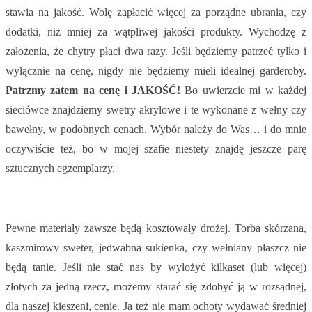
stawia na jakość. Wolę zapłacić więcej za porządne ubrania, czy
dodatki, niż mniej za wątpliwej jakości produkty. Wychodzę z
założenia, że chytry płaci dwa razy. Jeśli będziemy patrzeć tylko i
wyłącznie na cenę, nigdy nie będziemy mieli idealnej garderoby.
Patrzmy zatem na cenę i JAKOŚĆ!
Bo uwierzcie mi w każdej
sieciówce znajdziemy swetry akrylowe i te wykonane z wełny czy
bawełny, w podobnych cenach. Wybór należy do Was… i do mnie
oczywiście też, bo w mojej szafie niestety znajdę jeszcze parę
sztucznych egzemplarzy.
Pewne materiały zawsze będą kosztowały drożej. Torba skórzana,
kaszmirowy sweter, jedwabna sukienka, czy wełniany płaszcz nie
będą tanie. Jeśli nie stać nas by wyłożyć kilkaset (lub więcej)
złotych za jedną rzecz, możemy starać się zdobyć ją w rozsądnej,
dla naszej kieszeni, cenie. Ja też nie mam ochoty wydawać średniej