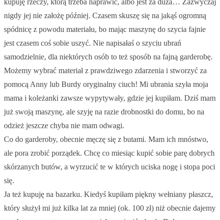
kupuję rzeczy, którą trzeba naprawić, albo jest za duża… Zazwyczaj
nigdy jej nie założę później. Czasem skuszę się na jakąś ogromną
spódnicę z powodu materiału, bo mając maszynę do szycia fajnie
jest czasem coś sobie uszyć. Nie napisałaś o szyciu ubrań
samodzielnie, dla niektórych osób to też sposób na fajną garderobę.
Możemy wybrać materiał z prawdziwego zdarzenia i stworzyć za
pomocą Anny lub Burdy oryginalny ciuch! Mi ubrania szyła moja
mama i koleżanki zawsze wypytywały, gdzie jej kupiłam. Dziś mam
już swoją maszynę, ale szyję na razie drobnostki do domu, bo na
odzież jeszcze chyba nie mam odwagi.
Co do garderoby, obecnie męczę się z butami. Mam ich mnóstwo,
ale pora zrobić porządek. Chcę co miesiąc kupić sobie parę dobrych
skórzanych butów, a wyrzucić te w których uciska nogę i stopa poci
się.
Ja też kupuję na bazarku. Kiedyś kupiłam piękny wełniany płaszcz,
który służył mi już kilka lat za mniej (ok. 100 zł) niż obecnie dajemy