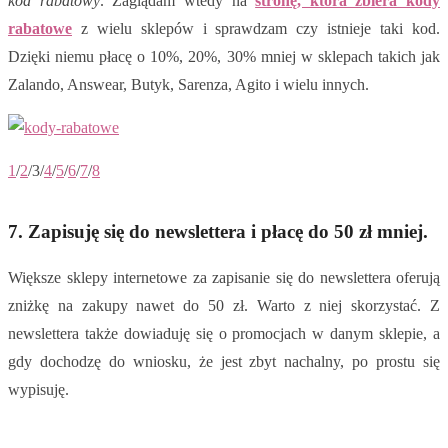
kod rabatowy
. Zaglądam wtedy na
stronę, która zbiera kody
rabatowe
z wielu sklepów i sprawdzam czy istnieje taki kod.
Dzięki niemu płacę o 10%, 20%, 30% mniej w sklepach takich jak
Zalando, Answear, Butyk, Sarenza, Agito i wielu innych.
1
/
2
/3/
4
/
5
/
6
/
7
/
8
7. Zapisuję się do newslettera i płacę do 50 zł mniej.
Większe sklepy internetowe za zapisanie się do newslettera oferują
zniżkę na zakupy nawet do 50 zł. Warto z niej skorzystać. Z
newslettera także dowiaduję się o promocjach w danym sklepie, a
gdy dochodzę do wniosku, że jest zbyt nachalny, po prostu się
wypisuję.