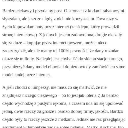
Bardzo ciekawy i przydatny post. O stronach z kodami rabatowymi
słyszałam, ale jeszcze nigdy z nich nie korzystałam. Dwa razy w
życiu kupowałam buty przez internet (ze sklepu, który prowadził
stronę internetową). Z jednych jestem zadowolona, drugie okazały
się za duże – kupując przez internet owszem, można nieco
zaoszczędzić, ale nie mamy tej 100% pewności, że dany rozmiar
okaże się trafiony. Najlepiej jest chyba iść do sklepu stacjonarnego,
przymierzyć dany model obuwia i dopiero wtedy zamówić ten same
model taniej przez internet.
A jeśli chodzi o lumpeksy, nie masz co się martwić, że nie
znajdujesz niczego ciekawego – bo to jest jak loteria :) Ja bardzo
często wychodzę z pustymi rękoma, a czasem uda mi się upolować
jedną, dwie rzeczy za grosze i bardzo dobrej firmy, jakości. Bardzo
często były to rzeczy jeszcze z metkami. Jednak nie raz przeglądając
asortyment w lumpeksie zadaję sobie pytanie „Matko Kochana, kto