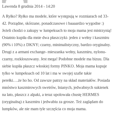
Lawenda
8 grudnia 2014 - 14:20
A Ryłko? Ryłko ma modele, które występują w rozmiarach od 33-
42. Porządne, skórzane, ponadczasowe i baaaardzo wygodne :)
Jeżeli chodzi o zakupy w lumpeksach to moja mama jest mistrzynią!
Ostatnio kupiła dla mnie dwa płaszczyki- jeden z wełny i kaszmiru
(90% i 10%) z DKNY; czarny, minimalistyczny, bardzo oryginalny.
Drugi z a armani exchange- mieszanka wełny, kaszmiru, nylonu-
czarny, rozkloszowany. Jest mega! Podobne modele ma bizuu. Dla
siebie kupiła płaszcz włoskiej formy PINKO. Moja mama kupuje
tylko w lumpeksach od 10 lat i ma w swojej szafie takie
perełki….że ho ho. Od zawsze patrzy na skład materiałów. Posiada
mnóstwo kaszmirowych swetrów, lnianych, jedwabnych sukienek
na lato, płaszcz z alpaki, a teraz upolowała chustę HERMES
(oryginalną) z kaszmiru i jedwabiu za grosze. Też zaglądam do
lumpków, ale nie mam tyle szczęścia co moja mama.