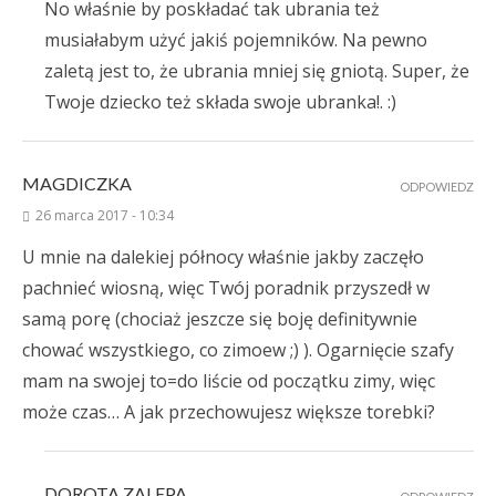
No właśnie by poskładać tak ubrania też
musiałabym użyć jakiś pojemników. Na pewno
zaletą jest to, że ubrania mniej się gniotą. Super, że
Twoje dziecko też składa swoje ubranka!. :)
MAGDICZKA
ODPOWIEDZ
26 marca 2017 - 10:34
U mnie na dalekiej północy właśnie jakby zaczęło
pachnieć wiosną, więc Twój poradnik przyszedł w
samą porę (chociaż jeszcze się boję definitywnie
chować wszystkiego, co zimoew ;) ). Ogarnięcie szafy
mam na swojej to=do liście od początku zimy, więc
może czas… A jak przechowujesz większe torebki?
DOROTA ZALEPA