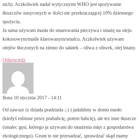
nich). Aczkolwiek nadal wytycznymi WHO jest spożywanie
tłuszczów nasyconych w ilości nie przekraczającej 10% dziennego
spożycia.
Ja sama używam masła do smarowania pieczywa i smażę na oleju
kokosowym/maśle klarowanym/smalcu. Aczkolwiek używam
olejów tłoczonych na zimno do sałatek – oliwa z oliwek, olej lniany.
Odpowiedz
Ilona
10 stycznia 2017 - 14:11
Od zawsze (z dziada pradziada ;-) ) jadaliśmy w domu masło
(kiedyś robione przez prababcię, potem babcię), ale tez inne tłuszcze
(smalec gęsi, którego ja używam do smażenia mięs z gospodarstwa
ekologicznego). Grunt to nie przesadzać, sprawdzać skąd mamy