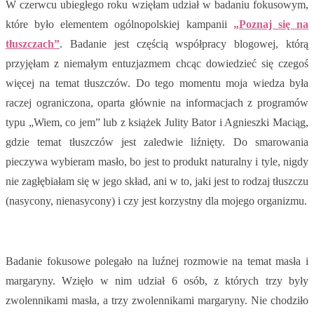
W czerwcu ubiegłego roku wzięłam udział w badaniu fokusowym,
które było elementem ogólnopolskiej kampanii
„Poznaj się na
tłuszczach”
. Badanie jest częścią współpracy blogowej, którą
przyjęłam z niemałym entuzjazmem chcąc dowiedzieć się czegoś
więcej na temat tłuszczów. Do tego momentu moja wiedza była
raczej ograniczona, oparta głównie na informacjach z programów
typu „Wiem, co jem” lub z książek Julity Bator i Agnieszki Maciąg,
gdzie temat tłuszczów jest zaledwie liźnięty. Do smarowania
pieczywa wybieram masło, bo jest to produkt naturalny i tyle, nigdy
nie zagłębiałam się w jego skład, ani w to, jaki jest to rodzaj tłuszczu
(nasycony, nienasycony) i czy jest korzystny dla mojego organizmu.
Badanie fokusowe polegało na luźnej rozmowie na temat masła i
margaryny. Wzięło w nim udział 6 osób, z których trzy były
zwolennikami masła, a trzy zwolennikami margaryny. Nie chodziło