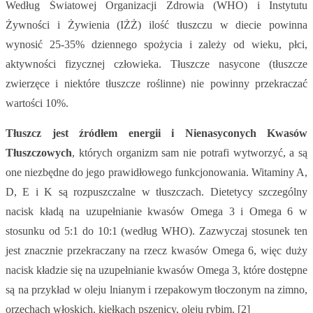
Według Światowej Organizacji Zdrowia (WHO) i Instytutu
Żywności i Żywienia (IŻŻ) ilość tłuszczu w diecie powinna
wynosić 25-35% dziennego spożycia i zależy od wieku, płci,
aktywności fizycznej człowieka. Tłuszcze nasycone (tłuszcze
zwierzęce i niektóre tłuszcze roślinne) nie powinny przekraczać
wartości 10%.
Tłuszcz jest źródłem energii i Nienasyconych Kwasów
Tłuszczowych
, których organizm sam nie potrafi wytworzyć, a są
one niezbędne do jego prawidłowego funkcjonowania. Witaminy A,
D, E i K są rozpuszczalne w tłuszczach. Dietetycy szczególny
nacisk kładą na uzupełnianie kwasów Omega 3 i Omega 6 w
stosunku od 5:1 do 10:1 (według WHO). Zazwyczaj stosunek ten
jest znacznie przekraczany na rzecz kwasów Omega 6, więc duży
nacisk kładzie się na uzupełnianie kwasów Omega 3, które dostępne
są na przykład w oleju lnianym i rzepakowym tłoczonym na zimno,
orzechach włoskich, kiełkach pszenicy, oleju rybim. [2]