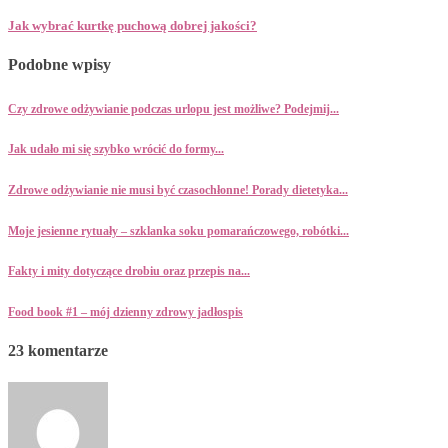
Jak wybrać kurtkę puchową dobrej jakości?
Podobne wpisy
Czy zdrowe odżywianie podczas urlopu jest możliwe? Podejmij...
Jak udało mi się szybko wrócić do formy...
Zdrowe odżywianie nie musi być czasochłonne! Porady dietetyka...
Moje jesienne rytuały – szklanka soku pomarańczowego, robótki...
Fakty i mity dotyczące drobiu oraz przepis na...
Food book #1 – mój dzienny zdrowy jadłospis
23 komentarze