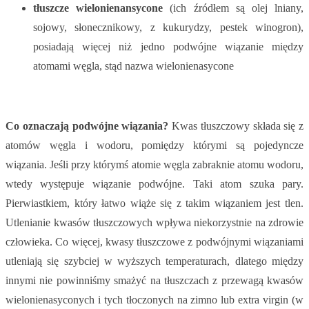
tłuszcze wielonienansycone
(ich źródłem są olej lniany,
sojowy, słonecznikowy, z kukurydzy, pestek winogron),
posiadają więcej niż jedno podwójne wiązanie między
atomami węgla, stąd nazwa wielonienasycone
Co oznaczają podwójne wiązania?
Kwas tłuszczowy składa się z
atomów węgla i wodoru, pomiędzy którymi są pojedyncze
wiązania. Jeśli przy którymś atomie węgla zabraknie atomu wodoru,
wtedy występuje wiązanie podwójne. Taki atom szuka pary.
Pierwiastkiem, który łatwo wiąże się z takim wiązaniem jest tlen.
Utlenianie kwasów tłuszczowych wpływa niekorzystnie na zdrowie
człowieka. Co więcej, kwasy tłuszczowe z podwójnymi wiązaniami
utleniają się szybciej w wyższych temperaturach, dlatego między
innymi nie powinniśmy smażyć na tłuszczach z przewagą kwasów
wielonienasyconych i tych tłoczonych na zimno lub extra virgin (w