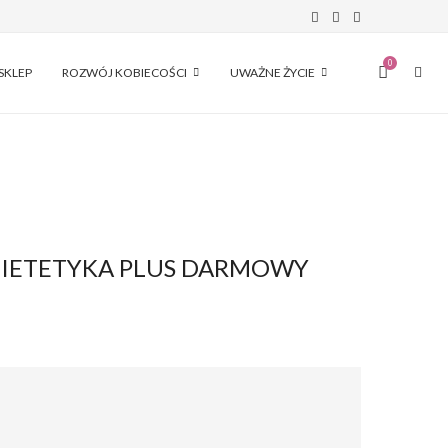
0
SKLEP
ROZWÓJ KOBIECOŚCI
UWAŻNE ŻYCIE
DIETETYKA PLUS DARMOWY