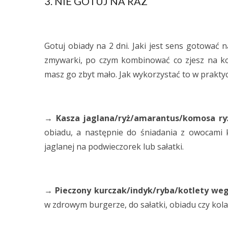
3. NIE GOTUJ NA RAZ
Gotuj obiady na 2 dni. Jaki jest sens gotować 
zmywarki, po czym kombinować co zjesz na kol
masz go zbyt mało. Jak wykorzystać to w praktyc
→ Kasza jaglana/ryż/amarantus/komosa r
obiadu, a następnie do śniadania z owocami 
jaglanej na podwieczorek lub sałatki.
→ Pieczony kurczak/indyk/ryba/kotlety we
w zdrowym burgerze, do sałatki, obiadu czy kolac