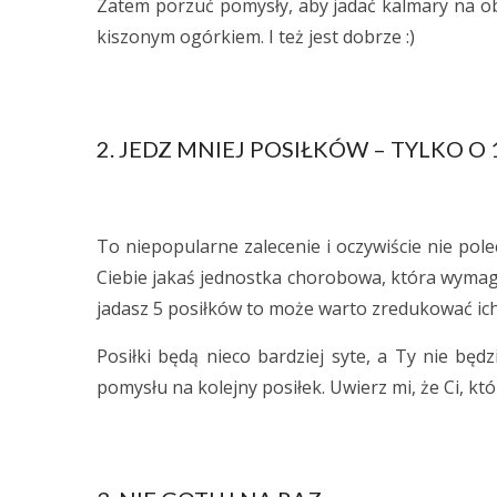
Zatem porzuć pomysły, aby jadać kalmary na obi
kiszonym ogórkiem. I też jest dobrze :)
2. JEDZ MNIEJ POSIŁKÓW – TYLKO O 
To niepopularne zalecenie i oczywiście nie polec
Ciebie jakaś jednostka chorobowa, która wymaga
jadasz 5 posiłków to może warto zredukować ich 
Posiłki będą nieco bardziej syte, a Ty nie będ
pomysłu na kolejny posiłek. Uwierz mi, że Ci, którz