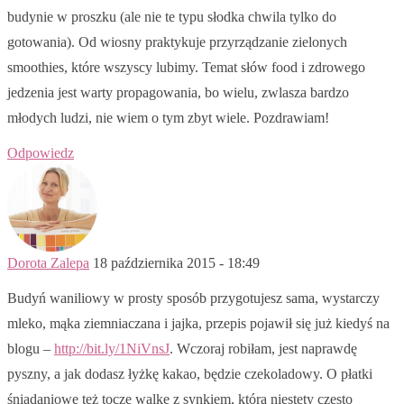
budynie w proszku (ale nie te typu słodka chwila tylko do
gotowania). Od wiosny praktykuje przyrządzanie zielonych
smoothies, które wszyscy lubimy. Temat słów food i zdrowego
jedzenia jest warty propagowania, bo wielu, zwlasza bardzo
młodych ludzi, nie wiem o tym zbyt wiele. Pozdrawiam!
Odpowiedz
Dorota Zalepa
18 października 2015 - 18:49
Budyń waniliowy w prosty sposób przygotujesz sama, wystarczy
mleko, mąka ziemniaczana i jajka, przepis pojawił się już kiedyś na
blogu –
http://bit.ly/1NiVnsJ
. Wczoraj robiłam, jest naprawdę
pyszny, a jak dodasz łyżkę kakao, będzie czekoladowy. O płatki
śniadaniowe też toczę walkę z synkiem, którą niestety często