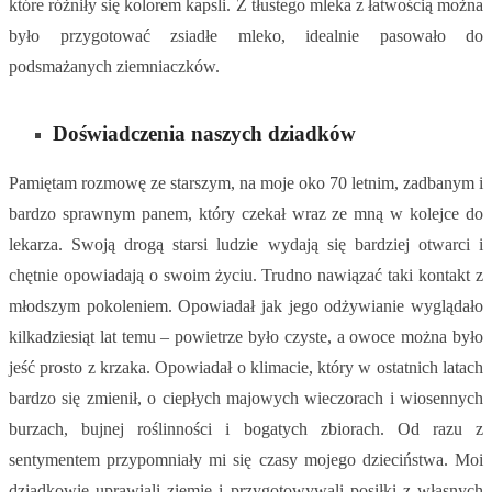
które różniły się kolorem kapsli. Z tłustego mleka z łatwością można
było przygotować zsiadłe mleko, idealnie pasowało do
podsmażanych ziemniaczków.
Doświadczenia naszych dziadków
Pamiętam rozmowę ze starszym, na moje oko 70 letnim, zadbanym i
bardzo sprawnym panem, który czekał wraz ze mną w kolejce do
lekarza. Swoją drogą starsi ludzie wydają się bardziej otwarci i
chętnie opowiadają o swoim życiu. Trudno nawiązać taki kontakt z
młodszym pokoleniem. Opowiadał jak jego odżywianie wyglądało
kilkadziesiąt lat temu – powietrze było czyste, a owoce można było
jeść prosto z krzaka. Opowiadał o klimacie, który w ostatnich latach
bardzo się zmienił, o ciepłych majowych wieczorach i wiosennych
burzach, bujnej roślinności i bogatych zbiorach. Od razu z
sentymentem przypomniały mi się czasy mojego dzieciństwa. Moi
dziadkowie uprawiali ziemię i przygotowywali posiłki z własnych