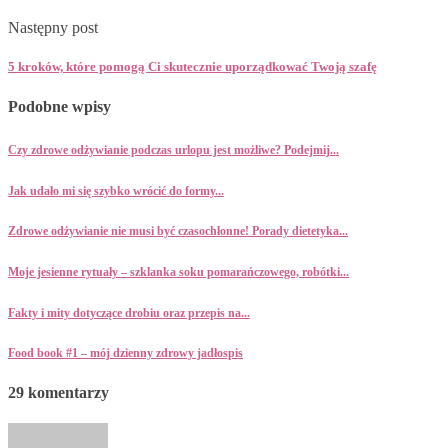
Następny post
5 kroków, które pomogą Ci skutecznie uporządkować Twoją szafę
Podobne wpisy
Czy zdrowe odżywianie podczas urlopu jest możliwe? Podejmij...
Jak udało mi się szybko wrócić do formy...
Zdrowe odżywianie nie musi być czasochłonne! Porady dietetyka...
Moje jesienne rytuały – szklanka soku pomarańczowego, robótki...
Fakty i mity dotyczące drobiu oraz przepis na...
Food book #1 – mój dzienny zdrowy jadłospis
29 komentarzy