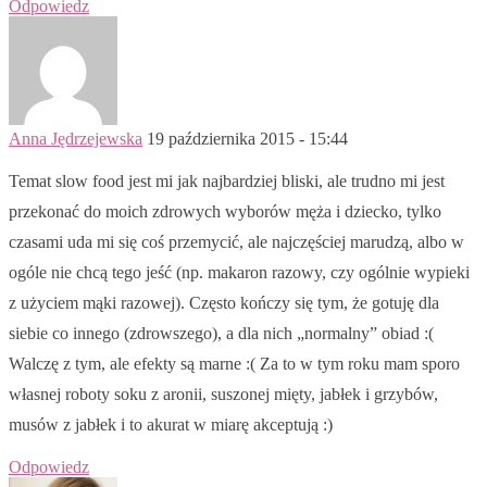
Odpowiedz
Anna Jędrzejewska
19 października 2015 - 15:44
Temat slow food jest mi jak najbardziej bliski, ale trudno mi jest
przekonać do moich zdrowych wyborów męża i dziecko, tylko
czasami uda mi się coś przemycić, ale najczęściej marudzą, albo w
ogóle nie chcą tego jeść (np. makaron razowy, czy ogólnie wypieki
z użyciem mąki razowej). Często kończy się tym, że gotuję dla
siebie co innego (zdrowszego), a dla nich „normalny” obiad :(
Walczę z tym, ale efekty są marne :( Za to w tym roku mam sporo
własnej roboty soku z aronii, suszonej mięty, jabłek i grzybów,
musów z jabłek i to akurat w miarę akceptują :)
Odpowiedz