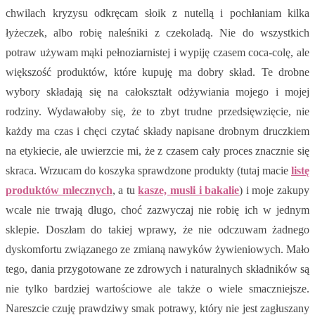
chwilach kryzysu odkręcam słoik z nutellą i pochłaniam kilka
łyżeczek, albo robię naleśniki z czekoladą. Nie do wszystkich
potraw używam mąki pełnoziarnistej i wypiję czasem coca-colę, ale
większość produktów, które kupuję ma dobry skład. Te drobne
wybory składają się na całokształt odżywiania mojego i mojej
rodziny. Wydawałoby się, że to zbyt trudne przedsięwzięcie, nie
każdy ma czas i chęci czytać składy napisane drobnym druczkiem
na etykiecie, ale uwierzcie mi, że z czasem cały proces znacznie się
skraca. Wrzucam do koszyka sprawdzone produkty (tutaj macie
listę
produktów mlecznych
, a tu
kasze, musli i bakalie
) i moje zakupy
wcale nie trwają długo, choć zazwyczaj nie robię ich w jednym
sklepie. Doszłam do takiej wprawy, że nie odczuwam żadnego
dyskomfortu związanego ze zmianą nawyków żywieniowych. Mało
tego, dania przygotowane ze zdrowych i naturalnych składników są
nie tylko bardziej wartościowe ale także o wiele smaczniejsze.
Nareszcie czuję prawdziwy smak potrawy, który nie jest zagłuszany