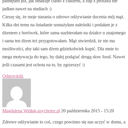
pamiętam już, jak smakuje ciasto z cukierni, a zup z proszku nie
jadłam nawet na studiach :)
Cieszę się, że moje starania o zdrowe odżywianie docenia mój mąż.
Kilka dni temu na śniadanie usmażyłam naleśniki i podałam je z
dżemem z borówek, które sama nazbierałam na działce u znajomego
i sama ten dżem też przygotowałam. Mąż stwierdził, że nie ma
możliwości, aby taki sam dżem gdziekolwiek kupić. Dla mnie to
mega motywacja do tego, by dalej podążać drogą slow food. Nawet
jeśli czasami jest ochota na to, by zgrzeszyć :)
Odpowiedz
Magdalena Widłak-psychetee.pl
20 października 2015 - 15:20
Zdrowe odżywianie to coś, czego powinno się nas uczyć w domu, a